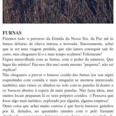
FURNAS
Fizemos todo o percurso da Ermida da Nossa Sra. da Paz até às
furnas debaixo de chuva intensa e trovoada. Sinceramente, achei
que ia ser uma viagem perdida, que não íamos conseguir sair do
carro, mas chegamos lá o e mau tempo acalmou! Felizmente!
Fiquei maravilhada com as furnas, com o poder da natureza. Que
lugar tão místico! Faz-nos (fez-me) sentir mesmo "pequena", não sei
explicar!
Não chegamos a provar o famoso cozido das furnas (eu sou super
esquisitinha com comida e mais ninguém se mostrou interessado
também), mas vimos os altinhos no solo com as panelas lá dentro e
os buracos abertos à espera de mais panelas. Não fazia ideia, mas
muitos locais preparam lá os seus próprios cozidos. :) Pensava que
fosse algo mais turístico, explorado por alguém, alguma empresa!
Outra coisa que achei muito curiosa é que havia imensos gatinhos
por lá, deitados, no quentinho (muitos com o pelo bastante
danificado - com certeza deitaram-se em alguma zona quentinha de