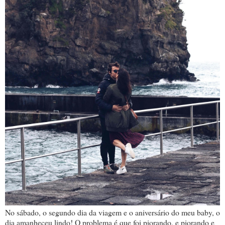
No sábado, o segundo dia da viagem e o aniversário do meu baby, o
dia amanheceu lindo! O problema é que foi piorando, e piorando e