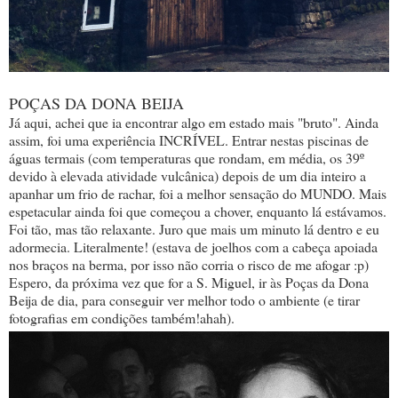
POÇAS DA DONA BEIJA
Já aqui, achei que ia encontrar algo em estado mais "bruto". Ainda
assim, foi uma experiência INCRÍVEL. Entrar nestas piscinas de
águas termais (com temperaturas que rondam, em média, os 39º
devido à elevada atividade vulcânica) depois de um dia inteiro a
apanhar um frio de rachar, foi a melhor sensação do MUNDO. Mais
espetacular ainda foi que começou a chover, enquanto lá estávamos.
Foi tão, mas tão relaxante. Juro que mais um minuto lá dentro e eu
adormecia. Literalmente! (estava de joelhos com a cabeça apoiada
nos braços na berma, por isso não corria o risco de me afogar :p)
Espero, da próxima vez que for a S. Miguel, ir às Poças da Dona
Beija de dia, para conseguir ver melhor todo o ambiente (e tirar
fotografias em condições também!ahah).