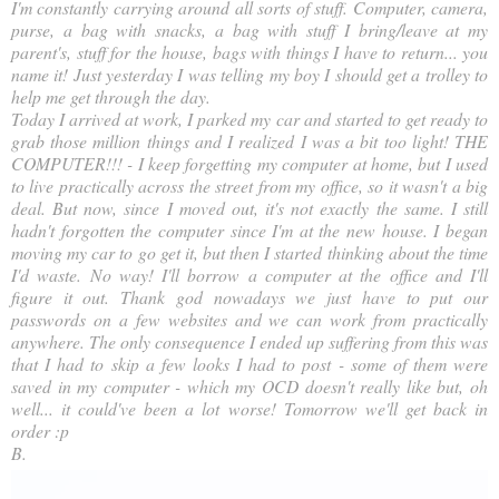
I'm constantly carrying around all sorts of stuff. Computer, camera,
purse, a bag with snacks, a bag with stuff I bring/leave at my
parent's, stuff for the house, bags with things I have to return... you
name it! Just yesterday I was telling my boy I should get a trolley to
help me get through the day.
Today I arrived at work, I parked my car and started to get ready to
grab those million things and I realized I was a bit too light! THE
COMPUTER!!! - I keep forgetting my computer at home, but I used
to live practically across the street from my office, so it wasn't a big
deal. But now, since I moved out, it's not exactly the same. I still
hadn't forgotten the computer since I'm at the new house. I began
moving my car to go get it, but then I started thinking about the time
I'd waste. No way! I'll borrow a computer at the office and I'll
figure it out. Thank god nowadays we just have to put our
passwords on a few websites and we can work from practically
anywhere. The only consequence I ended up suffering from this was
that I had to skip a few looks I had to post - some of them were
saved in my computer - which my OCD doesn't really like but, oh
well... it could've been a lot worse! Tomorrow we'll get back in
order :p
B.