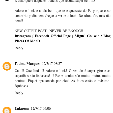
E acho que é daqueles trenchs que resulta super bem :D
Adoro o look e ainda bem que te esqueceste do Pc porque caso
contrário podia nem chegar a ver este look. Resultou tão, mas tão
bem!!
NEW OUTFIT POST | NEVER BE ENOUGH!
Instagram
∫
Facebook Official Page
∫
Miguel Gouveia / Blog
Pieces Of Me :D
Reply
Fatima Marques
12/7/17 08:27
Uau!!! Que linda!!! Adoro o look! O vestido é super giro e as
sapatilhas são lindaaaas!!!! Esses óculos são muito, muito, muito
bonitos! Fiquei apaixonada por eles! As fotos estão o máximo!
Bjnhosss
Reply
Unknown
12/7/17 09:06