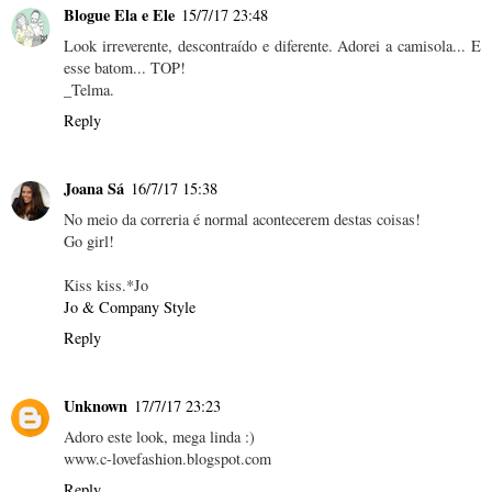
Blogue Ela e Ele
15/7/17 23:48
Look irreverente, descontraído e diferente. Adorei a camisola... E
esse batom... TOP!
_Telma.
Reply
Joana Sá
16/7/17 15:38
No meio da correria é normal acontecerem destas coisas!
Go girl!
Kiss kiss.*Jo
Jo & Company Style
Reply
Unknown
17/7/17 23:23
Adoro este look, mega linda :)
www.c-lovefashion.blogspot.com
Reply