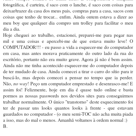
fotográfica, é carteira, é saco com o lanche, é saco com coisas para
deixar/trazer da casa dos meus pais, compras para a casa, sacos com
coisas que tenho de trocar... enfim. Ainda ontem estava a dizer ao
meu boy que qualquer dia compro um trolley para facilitar o meu
dia a dia.
Hoje cheguei ao trabalho, estacionei, preparei-me para pegar nas
mil e uma coisas e apercebi-me de que estava muito leve! O
COMPUTADOR!!! - eu passo a vida a esquecer-me do computador
em casa, mas antes morava praticamente do outro lado da rua do
escritório, portanto não era muito grave. Agora já não é bem assim.
Ainda não me tinha acontecido esquecer-me do computador depois
de ter mudado de casa. Ainda comecei a tirar o carro do sítio para ir
buscá-lo, mas depois comecei a pensar no tempo que ia perder.
Não,
no way
! Peço um computador emprestado e desenrasco-me! E
assim foi! Felizmente, hoje em dia é quase tudo online e basta
pormos as nossas passwords nos devidos sites para conseguirmos
trabalhar normalmente. O único "transtorno" deste esquecimento foi
ter de passar uns looks quantos looks à frente - que estavam
guardados no computador - (o meu semi-TOC não acha muita piada
a isso, mas do mal o menos. Amanhã voltamos à ordem normal :)
B.