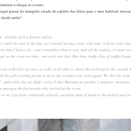
rimeiras a chegar ao evento.
egui passar do tranquilo estado de espírito das férias para o meu habitual stressa
u desde então!
n - already such a distant reality.
n't until the end of the day, so I started getting ready with time, with no rush wha
lse that I had to do - can't remember what it was. And all the sudden, it wasn't ear
et to the event on time... not early nor late. But then, traffic (lots of traffic) ha
event with (lots of) time, in order to be able to shoot the look before the second. B
d the girls waiting for me to go to the second event. Late again! We shot the look 
 - and while the car didn't arrive I shot Mariana in another 5 minutes. Awesome 
e amongst the first people who arrived at the event.
s or so, I go from completely relaxed, vacation state of mind to the rushed and s