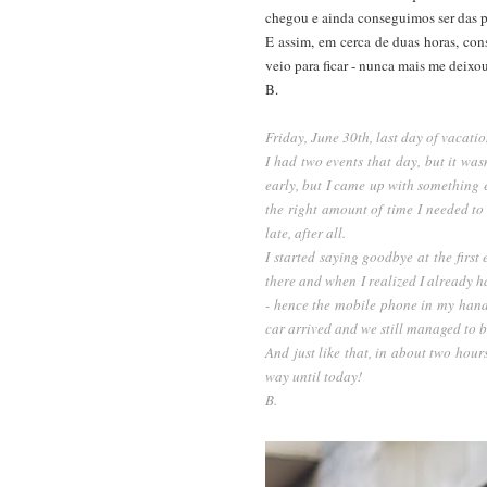
chegou e ainda conseguimos ser das p
E assim, em cerca de duas horas, cons
veio para ficar - nunca mais me deixo
B.
Friday, June 30th, last day of vacatio
I had two events that day, but it was
early, but I came up with something e
the right amount of time I needed to g
late, after all.
I started saying goodbye at the first 
there and when I realized I already ha
- hence the mobile phone in my hand
car arrived and we still managed to b
And just like that, in about two hour
way until today!
B.