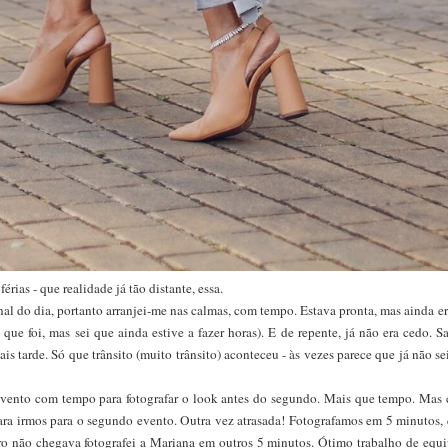
érias - que realidade já tão distante, essa.
nal do dia, portanto arranjei-me nas calmas, com tempo. Estava pronta, mas ainda er
que foi, mas sei que ainda estive a fazer horas). E de repente, já não era cedo. 
s tarde. Só que trânsito (muito trânsito) aconteceu - às vezes parece que já não se
vento com tempo para fotografar o look antes do segundo. Mais que tempo. Mas
ara irmos para o segundo evento. Outra vez atrasada! Fotografamos em 5 minutos, 
ro não chegava fotografei a Mariana em outros 5 minutos. Ótimo trabalho de e