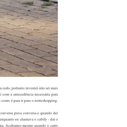
a cedo, portanto inventei não sei mais
Saí com a antecedência necessária para
i como é para ir para o norteshopping.
 conversa puxa conversa e quando dei
enquanto eu chamava o cabify - daí o
quipa. Acabamos mesmo quando o carro