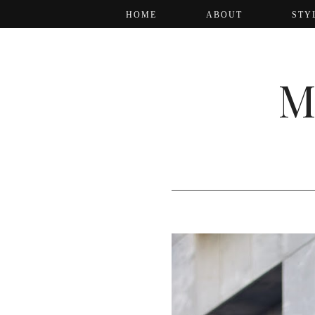
HOME
ABOUT
STY
M