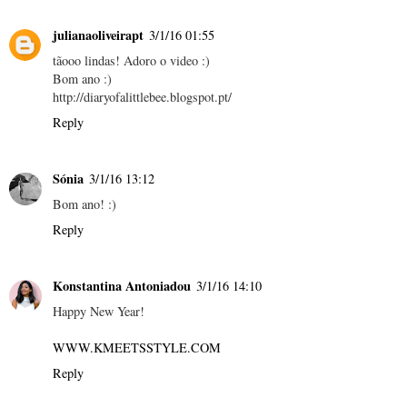
julianaoliveirapt
3/1/16 01:55
tãooo lindas! Adoro o video :)
Bom ano :)
http://diaryofalittlebee.blogspot.pt/
Reply
Sónia
3/1/16 13:12
Bom ano! :)
Reply
Konstantina Antoniadou
3/1/16 14:10
Happy New Year!
WWW.KMEETSSTYLE.COM
Reply