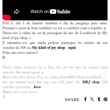
Pois é, dia 1 de Janeiro também é dia da preguiça para mim.
Portanto o post de hoje também vai ser a condizer com o espírito :p
Deixo-vos o vídeo do set de passagem de ano do Lookbook da My
kind of joy shop :)
E relembro-vos que ainda podem participar no sorteio de um
My kind of joy shop
aqui
voucher de 50€ na
-
.
Feliz ano novo amores!
B.
That's right, January 1st is lazy day for me too. So today's post
matches the mood again :p
Here's the New Year's Eve set video, from MKJ shop's lookbook :)
Let me remind you that you can still enter the
MKJ shop
50€
voucher giveaway -
here
.
Happy new year loves!
B.
SHARE:
SHARE