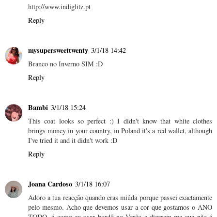
http://www.indiglitz.pt
Reply
mysupersweettwenty
3/1/18 14:42
Branco no Inverno SIM :D
Reply
Bambi
3/1/18 15:24
This coat looks so perfect :) I didn't know that white clothes
brings money in your country, in Poland it's a red wallet, although
I've tried it and it didn't work :D
Reply
Joana Cardoso
3/1/18 16:07
Adoro a tua reacção quando eras miúda porque passei exactamente
pelo mesmo. Acho que devemos usar a cor que gostamos o ANO
TODO, é como eu usar bordô no Verão e dizerem-me que não é