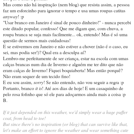
Mas como não há inspiração (nem blog) que resista assim, a pessoa
faz um esforcinho para ignorar o tempo e usa umas roupas catitas
anyway
! :p
"Usar branco em Janeiro é sinal de pouco dinheiro!" - nunca percebi
este ditado popular, confesso! Que me digam que, com chuva, a
roupa branca se suja mais facilmente... ok, entendo! Mas é só uma
questão de sermos mais cuidadosas!
E se estivermos em Janeiro e não estiver a chover (não é o caso, eu
sei, mas podia ser!)? Qual era a desculpa aí?
Lembro-me perfeitamente de ser criança, estar na escola com umas
calças brancas num dia de Inverno e alguém me ter dito que não
eram calças de Inverno! Fiquei boquiaberta! Mas então porquê?
Não eram sequer de um tecido fino!
E eu sou assim,
sorry
! Se não entendo, não vou seguir a regra :p
Portanto, branco
it is
! Até aos dias de hoje! E um casaquinho de
pelo rosa fofinho que só ele para adoçarmos ainda mais a coisa :p
B.
If it just depended on this weather, we'd simply wear a huge puffer
coat, from head to toe!
But since there's no inspiration (or blog) that can survive like that,
let's make an effort to ignore the weather and wear something cute