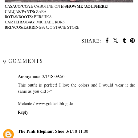
CASACO/COAT:
E-SHOWME
AQUI/HERE
CABOTINE ON
(
)
CALÇAS/PANTS:
ZARA
BOTAS/BOOTS:
BERSHKA
CARTEIRA/BAG:
MICHAEL KORS
BRINCOS/EARRINGS:
C/O STACIE STORE
SHARE:
SHARE
9 COMMENTS
Anonymous
3/1/18 09:56
This outfit is perfect! I love the colors and I would wear it the
same as you did :-*
Melanie / www.goldzeitblog.de
Reply
The Pink Elephant Shoe
3/1/18 11:00