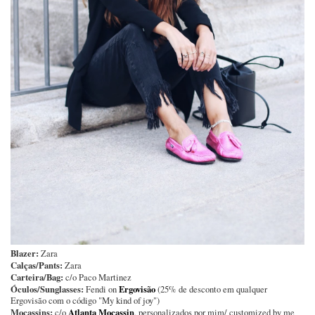
Blazer:
Zara
Calças/Pants:
Zara
Carteira/Bag:
c/o Paco Martinez
Óculos/Sunglasses:
Ergovisão
Fendi on
(25% de desconto em qualquer
Ergovisão com o código "My kind of joy")
Mocassins:
Atlanta Mocassin
c/o
, personalizados por mim/ customized by me