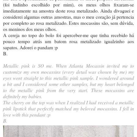
(foi tudinho escolhido por mim), os meus olhos fixaram-se
imediatamente na amostra deste rosa metalizado. Ainda divaguei e
considerei algumas outras amostras, mas o meu coração já pertencia
por completo ao rosa metalizado. Estes mocassins são, sem dúvida,
os meninos dos meus olhos.
A cereja no topo do bolo foi aperceber-me que tinha recebido há
pouco tempo atrás um batom rosa metalizado igualzinho aos
sapatos. Adorei o pandam :p
B.
Metallic pink is SO me. When Atlanta Mocassin invited me to
customize my own mocassins (every detail was chosen by me) my
eyes went straight to this metallic pink sample. I wondered around
a bit and I considered some other samples, but my heart belonged
to the metallic pink from the very start. These mocassins are
definitely my babies.
The cherry on the top was when I realized I had received a metallic
pink lipstick that perfectly matched my beloved mocassins. I fell in
love with this pendant :p
B.