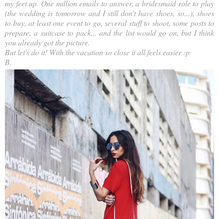
my feet up. One million emails to answer, a bridesmaid role to play
(the wedding is tomorrow and I still don't have shoes, so...), shoes
to buy, at least one event to go, several stuff to shoot, some posts to
prepare, a suitcase to pack... and the list would go on, but I think
you already got the picture.
But let's do it! With the vacation so close it all feels easier :p
B.