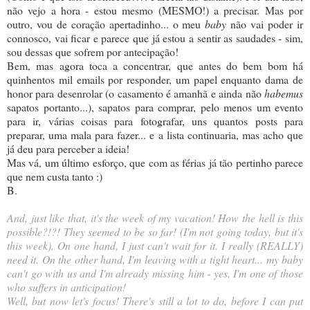
não vejo a hora - estou mesmo (MESMO!) a precisar. Mas por
outro, vou de coração apertadinho... o meu
baby
não vai poder ir
connosco, vai ficar e parece que já estou a sentir as saudades - sim,
sou dessas que sofrem por antecipação!
Bem, mas agora toca a concentrar, que antes do bem bom há
quinhentos mil emails por responder, um papel enquanto dama de
honor para desenrolar (o casamento é amanhã e ainda não
habemus
sapatos portanto...), sapatos para comprar, pelo menos um evento
para ir, várias coisas para fotografar, uns quantos posts para
preparar, uma mala para fazer... e a lista continuaria, mas acho que
já deu para perceber a ideia!
Mas vá, um último esforço, que com as férias já tão pertinho parece
que nem custa tanto :)
B.
And, just like that, it's the week of my vacation! How the hell is this
possible?!?! They seemed to be so far! (I'm not going today, but it's
this week). On one hand, I just can't wait for it. I really (REALLY)
need it. On the other hand, I'm leaving with a tight heart... my baby
can't go with us and I'm already missing him - yes, I'm one of those
who suffers in anticipation!
Well, but now let's focus! There's still a lot to do, before I can put