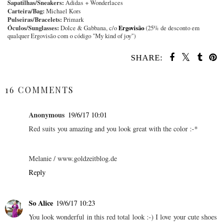
Sapatilhas/Sneakers:
Adidas + Wonderlaces
Carteira/Bag:
Michael Kors
Pulseiras/Bracelets:
Primark
Óculos/Sunglasses:
Ergovisão
Dolce & Gabbana, c/o
(25% de desconto em
qualquer Ergovisão com o código "My kind of joy")
SHARE:
SHARE
16 COMMENTS
Anonymous
19/6/17 10:01
Red suits you amazing and you look great with the color :-*
Melanie / www.goldzeitblog.de
Reply
So Alice
19/6/17 10:23
You look wonderful in this red total look :-) I love your cute shoes