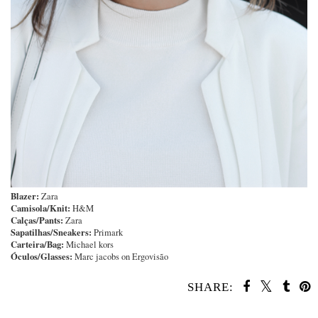
Blazer:
Zara
Camisola/Knit:
H&M
Calças/Pants:
Zara
Sapatilhas/Sneakers:
Primark
Carteira/Bag:
Michael kors
Óculos/Glasses:
Marc jacobs on Ergovisão
SHARE:
SHARE