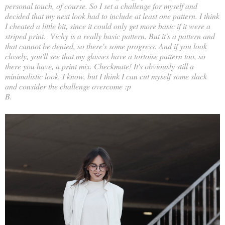
personal touch, of course. So I set a challenge for myself and
decided that my next look had to include at least one pattern. I think
I cheated a little bit, since it could only get more basic if it were a
striped print. Vichy is a really basic pattern. But it's a pattern and
that cannot be denied, so there's some progress. And if you look
closely, you'll see that my glasses have a tortoise pattern too, so
there you have, a print mix. Checkmate! It's obviously still a
minimalistic look, I know, but I think I can cut myself some slack
and consider the challenge overcome :p
B.