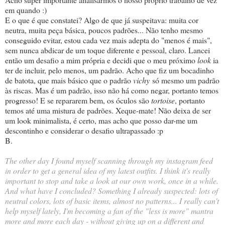
em quando :)
E o que é que constatei? Algo de que já suspeitava: muita cor
neutra, muita peça básica, poucos padrões... Não tenho mesmo
conseguido evitar, estou cada vez mais adepta do "menos é mais",
sem nunca abdicar de um toque diferente e pessoal, claro. Lancei
então um desafio a mim própria e decidi que o meu próximo
look
ia
ter de incluir, pelo menos, um padrão. Acho que fiz um bocadinho
de batota, que mais básico que o padrão
vichy
só mesmo um padrão
às riscas. Mas é um padrão, isso não há como negar, portanto temos
progresso! E se repararem bem, os óculos são
tortoise
, portanto
temos até uma mistura de padrões. Xeque-mate! Não deixa de ser
um look minimalista, é certo, mas acho que posso dar-me um
descontinho e considerar o desafio ultrapassado :p
B.
The other day I found myself scanning through my instagram feed
in order to get a general idea of my latest outfits. I think it's really
important to stop and take a look at our own work, once in a while.
And what have I concluded? Something I already suspected: lots of
neutral colors, lots of basic items, almost no patterns... I really can't
help myself lately, I'm becoming a fan of the "less is more" mantra
more and more each day - without giving up on a different and