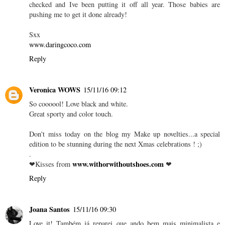
checked and Ive been putting it off all year. Those babies are
pushing me to get it done already!
Sxx
www.daringcoco.com
Reply
Veronica WOWS
15/11/16 09:12
So coooool! Love black and white.
Great sporty and color touch.
Don't miss today on the blog my Make up novelties...a special
edition to be stunning during the next Xmas celebrations ! ;)
.
www.withorwithoutshoes.com
❤Kisses from
❤
Reply
Joana Santos
15/11/16 09:30
Love it! Também já reparei que ando bem mais minimalista e