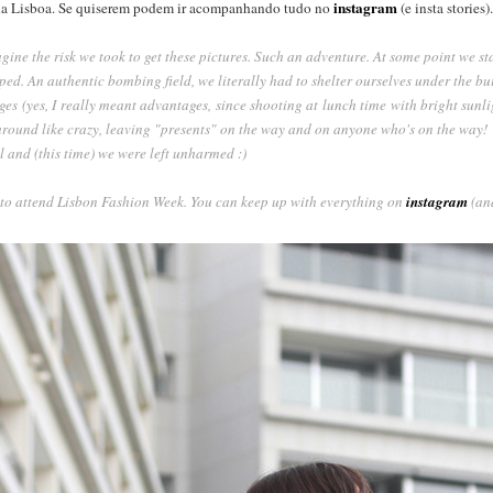
instagram
da Lisboa. Se quiserem podem ir acompanhando tudo no
(e insta stories).
agine the risk we took to get these pictures. Such an adventure. At some point we s
ped. An authentic bombing field, we literally had to shelter ourselves under the bui
es (yes, I really meant advantages, since shooting at lunch time with bright sunligh
ly around like crazy, leaving "presents" on the way and on anyone who's on the way!
l and (this time) we were left unharmed :)
 to attend Lisbon Fashion Week. You can keep up with everything on
instagram
(and