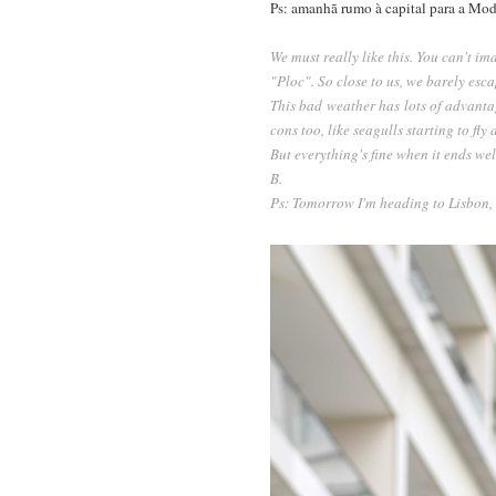
Ps: amanhã rumo à capital para a Mo
We must really like this. You can't im
"Ploc". So close to us, we barely esca
This bad weather has lots of advantag
cons too, like seagulls starting to f
But everything's fine when it ends wel
B.
Ps: Tomorrow I'm heading to Lisbon,