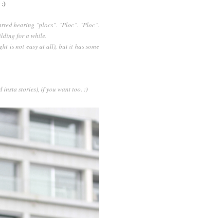
 :)
tarted hearing "plocs". "Ploc". "Ploc".
lding for a while.
t is not easy at all), but it has some
 insta stories), if you want too. :)