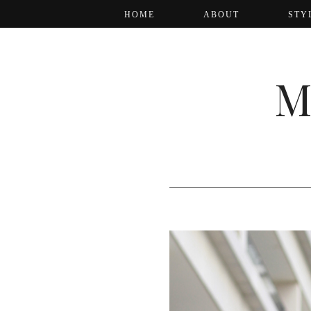
HOME
ABOUT
STY
M