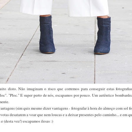
o disto. Não imaginam o risco que corremos para conseguir estas fotografias.
loc". "Ploc." E super perto de nós, escapamos por pouco. Um autêntico bombardea
mente.
antagens (sim quis mesmo dizer vantagens - fotografar à hora do almoço com sol for
ivotas desatarem a voar que nem loucas e a deixar presentes pelo caminho... e em 
 (desta vez!) escapamos ilesas :)