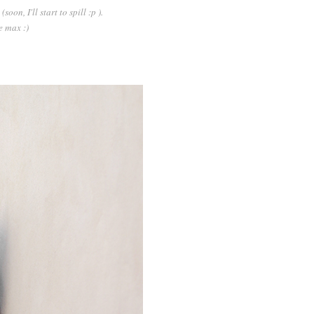
on, I'll start to spill :p ).
e max :)