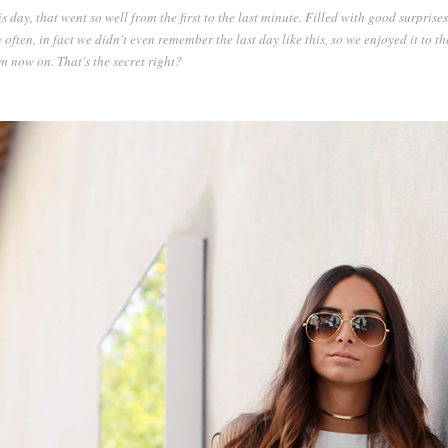
day, that went so well from the first to the last minute. Filled with good surprises (so
often, in fact we didn't even remember the last day like this, so we enjoyed it to th
om now on. That's the secret right?