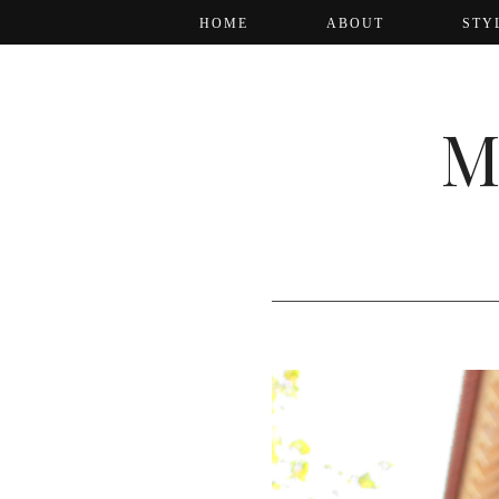
HOME
ABOUT
STY
M