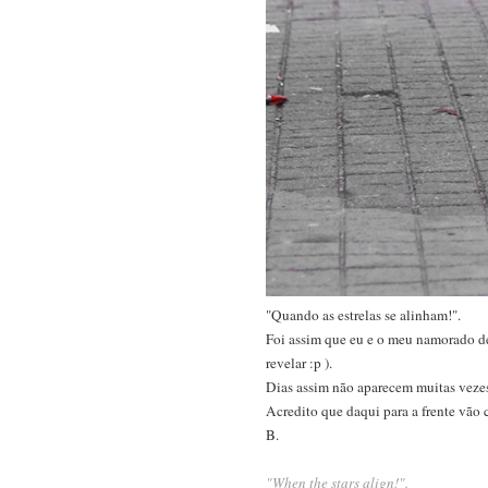
"Quando as estrelas se alinham!".
Foi assim que eu e o meu namorado de
revelar :p ).
Dias assim não aparecem muitas vezes
Acredito que daqui para a frente vão c
B.
"When the stars align!".