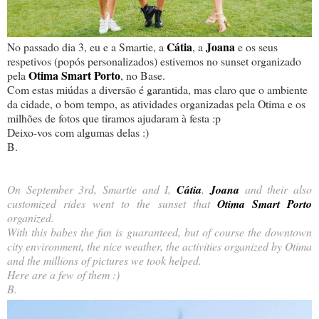
Cátia
Joana
No passado dia 3, eu e a Smartie, a
, a
e os seus
respetivos (popós personalizados) estivemos no sunset organizado
Otima Smart Porto
pela
, no Base.
Com estas miúdas a diversão é garantida, mas claro que o ambiente
da cidade, o bom tempo, as atividades organizadas pela Otima e os
milhões de fotos que tiramos ajudaram à festa :p
Deixo-vos com algumas delas :)
B.
On September 3rd, Smartie and I,
Cátia
,
Joana
and their also
customized rides went to the sunset that
Otima Smart Porto
organized.
With this babes the fun is guaranteed, but of course the downtown
city environment, the nice weather, the activities organized by Otima
and the millions of pictures we took helped.
Here are a few of them :)
B.