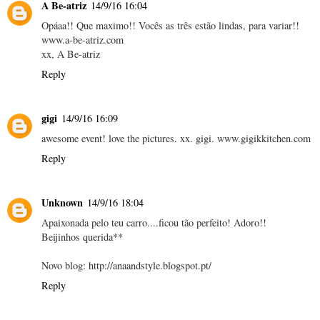
A Be-atriz
14/9/16 16:04
Opáaa!! Que maximo!! Vocês as três estão lindas, para variar!!
www.a-be-atriz.com
xx, A Be-atriz
Reply
gigi
14/9/16 16:09
awesome event! love the pictures. xx. gigi. www.gigikkitchen.com
Reply
Unknown
14/9/16 18:04
Apaixonada pelo teu carro....ficou tão perfeito! Adoro!!
Beijinhos querida**
Novo blog: http://anaandstyle.blogspot.pt/
Reply