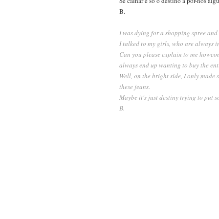
Se calhar é só o destino a pôr-nos alg
B.
I was dying for a shopping spree and t
I talked to my girls, who are always i
Can you please explain to me howcom
always end up wanting to buy the ent
Well, on the bright side, I only made 
these jeans.
Maybe it's just destiny trying to put 
B.