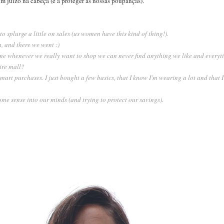
um juízo na cabeça (e a proteger as nossas poupanças).
o splurge a little on sales (us women have this kind of thing!).
n, and there we went :)
e whenever we really want to shop we can never find anything we like and everyt
ire mall?
smart purchases. I just bought a few basics, that I know I'm wearing a lot and that I
some sense into our minds (and trying to protect our savings).