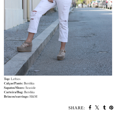
Top:
Lefties
Calças/Pants:
Bershka
Sapatos/Shoes:
Seaside
Carteira/Bag:
Bershka
Brincos/earrings:
H&M
SHARE: