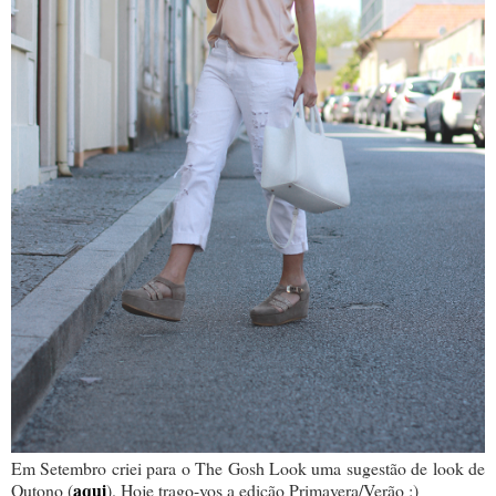
Em Setembro criei para o The Gosh Look uma sugestão de look de
aqui
Outono (
). Hoje trago-vos a edição Primavera/Verão :)