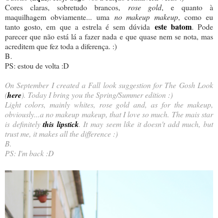
Cores claras, sobretudo brancos,
rose gold
, e quanto à
maquilhagem obviamente... uma
no makeup makeup
, como eu
este batom
tanto gosto, em que a estrela é sem dúvida
. Pode
parecer que não está lá a fazer nada e que quase nem se nota, mas
acreditem que fez toda a diferença. :)
B.
PS: estou de volta :D
On September I created a Fall look suggestion for The Gosh Look
(
here
). Today I bring you the Spring/Summer edition :)
Light colors, mainly whites, rose gold and, as for the makeup,
obviously...a no makeup makeup, that I love so much. The mais star
is definitely
this lipstick
. It may seem like it doesn't add much, but
trust me, it makes all the difference :)
B.
PS: I'm back :D