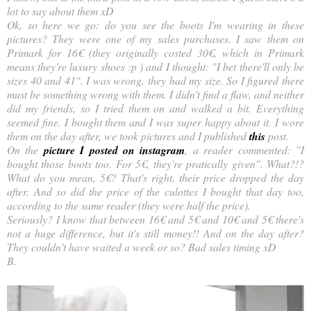
lot to say about them xD
Ok, so here we go: do you see the boots I'm wearing in these
pictures? They were one of my sales purchases. I saw them on
Primark for 16€ (they originally costed 30€, which in Primark
means they're luxury shoes :p ) and I thought: "I bet there'll only be
sizes 40 and 41". I was wrong, they had my size. So I figured there
must be something wrong with them. I didn't find a flaw, and neither
did my friends, so I tried them on and walked a bit. Everything
seemed fine. I bought them and I was super happy about it. I wore
them on the day after, we took pictures and I published
this
post.
On the
picture I posted on instagram
, a reader commented: "I
bought those boots too. For 5€, they're pratically given". What?!?
What do you mean, 5€? That's right, their price dropped the day
after. And so did the price of the culottes I bought that day too,
according to the same reader (they were half the price).
Seriously? I know that between 16€ and 5€ and 10€ and 5€ there's
not a huge difference, but it's still money!! And on the day after?
They couldn't have waited a week or so? Bad sales timing xD
B.