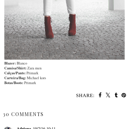
Blazer:
Blanco
Camisa/Shirt:
Zara men
Calças/Pants:
Primark
Carteira/Bag:
Michael kors
Botas/Boots:
Primark
SHARE:
SHARE
30 COMMENTS
Adriana
19/2/16 10:11