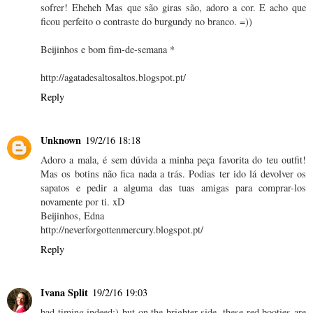
sofrer! Eheheh Mas que são giras são, adoro a cor. E acho que
ficou perfeito o contraste do burgundy no branco. =))
Beijinhos e bom fim-de-semana *
http://agatadesaltosaltos.blogspot.pt/
Reply
Unknown
19/2/16 18:18
Adoro a mala, é sem dúvida a minha peça favorita do teu outfit!
Mas os botins não fica nada a trás. Podias ter ido lá devolver os
sapatos e pedir a alguma das tuas amigas para comprar-los
novamente por ti. xD
Beijinhos, Edna
http://neverforgottenmercury.blogspot.pt/
Reply
Ivana Split
19/2/16 19:03
bad timing indeed:) but on the brighter side, these red booties are