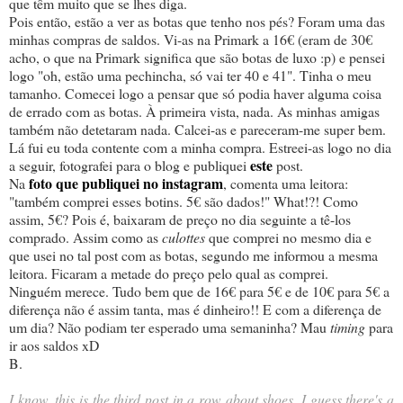
que têm muito que se lhes diga.
Pois então, estão a ver as botas que tenho nos pés? Foram uma das
minhas compras de saldos. Vi-as na Primark a 16€ (eram de 30€
acho, o que na Primark significa que são botas de luxo :p) e pensei
logo "oh, estão uma pechincha, só vai ter 40 e 41". Tinha o meu
tamanho. Comecei logo a pensar que só podia haver alguma coisa
de errado com as botas. À primeira vista, nada. As minhas amigas
também não detetaram nada. Calcei-as e pareceram-me super bem.
Lá fui eu toda contente com a minha compra. Estreei-as logo no dia
este
a seguir, fotografei para o blog e publiquei
post.
foto que publiquei no instagram
Na
, comenta uma leitora:
"também comprei esses botins. 5€ são dados!" What!?! Como
assim, 5€? Pois é, baixaram de preço no dia seguinte a tê-los
comprado. Assim como as
culottes
que comprei no mesmo dia e
que usei no tal post com as botas, segundo me informou a mesma
leitora. Ficaram a metade do preço pelo qual as comprei.
Ninguém merece. Tudo bem que de 16€ para 5€ e de 10€ para 5€ a
diferença não é assim tanta, mas é dinheiro!! E com a diferença de
um dia? Não podiam ter esperado uma semaninha? Mau
timing
para
ir aos saldos xD
B.
I know, this is the third post in a row about shoes. I guess there's a