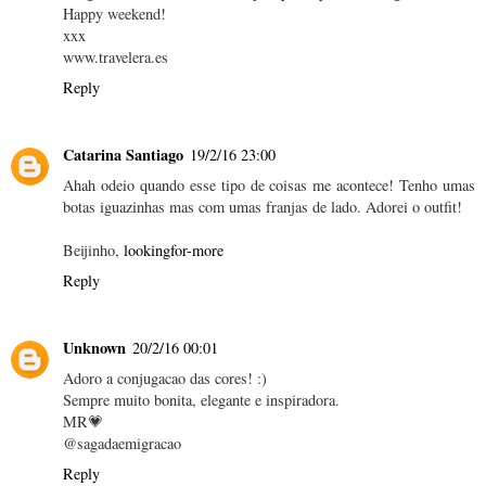
Happy weekend!
xxx
www.travelera.es
Reply
Catarina Santiago
19/2/16 23:00
Ahah odeio quando esse tipo de coisas me acontece! Tenho umas
botas iguazinhas mas com umas franjas de lado. Adorei o outfit!
Beijinho,
lookingfor-more
Reply
Unknown
20/2/16 00:01
Adoro a conjugacao das cores! :)
Sempre muito bonita, elegante e inspiradora.
MR💗
@sagadaemigracao
Reply