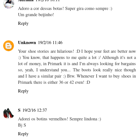
Adoro a cor dessas botas! Super gira como sempre :)
Um grande beijinho!
Reply
Unknown
19/2/16 11:46
Your shoe stories are hilarious! :D I hope your feet are better now
:) You know, that happens to me quite a lot :/ Although it's not a
lot of money, in Primark it is and I'm always looking for bargains
so, yeah, I understand you... The boots look really nice though
and I have a similar pair :) Btw. Whenever I want to buy shoes in
Primark there is either 36 or 42 even! :D
Reply
S
19/2/16 12:37
Adorei os botins vermelhos! Sempre lindona :)
Bj S
Reply