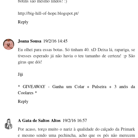
botins são mesmo lindos! :)
http://big-hill-of-hope.blogspot.pt/
Reply
Joana Sousa
19/2/16 14:45
Eu olhei para essas botas. Só tinham 40. xD Deixa lá, rapariga, se
tivesses esperado já não havia o teu tamanho de certeza! :p São
giras que dói!
Jiji
* GIVEAWAY - Ganha um Colar + Pulseira + 3 anéis da
Coolares *
Reply
A Gata de Saltos Altos
19/2/16 16:57
Por acaso, torço muito o nariz à qualidade do calçado da Primark
e mesmo sendo uma pechincha, acho que os pés não merecem