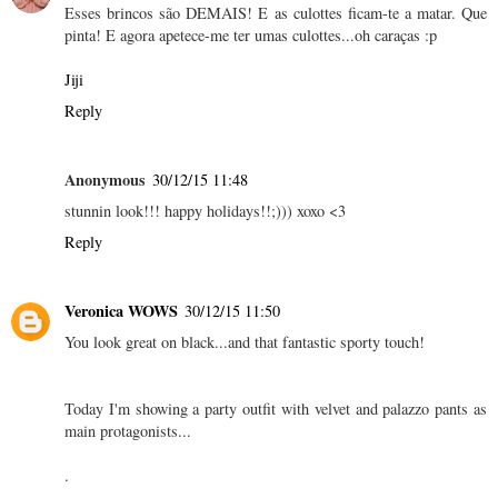
Esses brincos são DEMAIS! E as culottes ficam-te a matar. Que
pinta! E agora apetece-me ter umas culottes...oh caraças :p
Jiji
Reply
Anonymous
30/12/15 11:48
stunnin look!!! happy holidays!!;))) xoxo <3
Reply
Veronica WOWS
30/12/15 11:50
You look great on black...and that fantastic sporty touch!
Today I'm showing a party outfit with velvet and palazzo pants as
main protagonists...
.
.