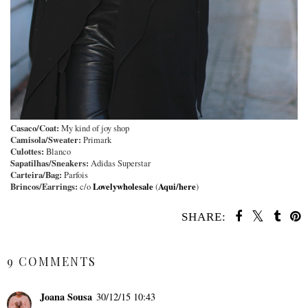
Casaco/Coat:
My kind of joy shop
Camisola/Sweater:
Primark
Culottes:
Blanco
Sapatilhas/Sneakers:
Adidas Superstar
Carteira/Bag:
Parfois
Brincos/Earrings:
Lovelywholesale
Aqui/here
c/o
(
)
SHARE:
SHARE
9 COMMENTS
Joana Sousa
30/12/15 10:43