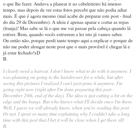
o que lhe fazer. Andava a planear ir ao cabeleireiro há imenso
tempo, mas depois de ver estas fotos percebi que não podia adiar
mais. É que é agora mesmo (mal acabe de preparar este post - final
do dia 29 de Dezembro). A ideia é apenas aparar e cortar as repas
(franja)! Mas sabe se lá o que me vai passar pela cabeça quando lá
estiver. Bem, quando vocês estiverem a ler isto já vamos saber.
Ou então não, porque perdi tanto tempo aqui a explicar o porque de
não me poder alongar neste post que o mais provável é chegar lá e
já estar fechado!xD
B.
I clearly need a haircut. I don't know what to do with it anymore. I
was planning on going to the hairdresser for a while, but after
seeing this pictures I realized I can't post-pone it anymore. I'm
going right now (right after I'm done preparing this post -
December 29th, end of the day). The idea is just cutting a bit on the
edge and the bangs. But who knows what I'll decide once I'm there.
Well, I guess we will already know, when you're reading this post.
Or not. I spent so many time explaining why I couldn't take a long
time with this post that I bet it will be close when I get there xD
B.