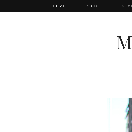
HOME
ABOUT
STY
M