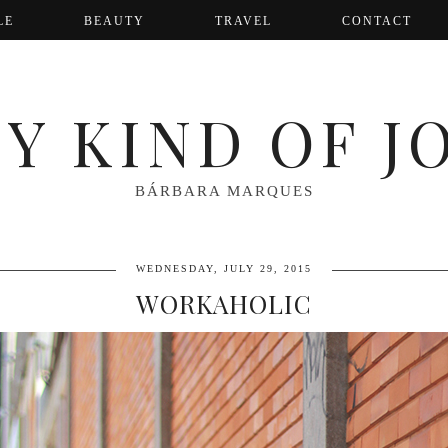
LE
BEAUTY
TRAVEL
CONTACT
Y KIND OF J
BÁRBARA MARQUES
WEDNESDAY, JULY 29, 2015
WORKAHOLIC