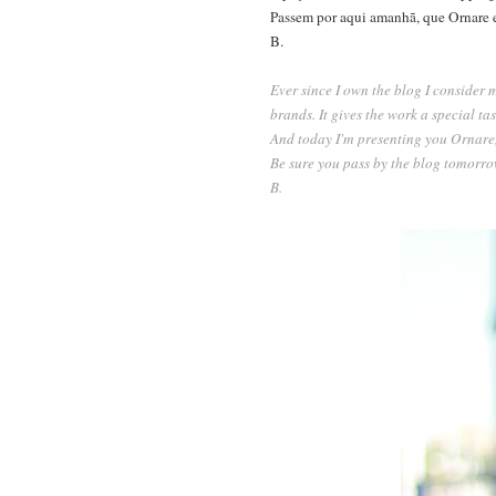
Passem por aqui amanhã, que Ornare 
B.
Ever since I own the blog I consider 
brands. It gives the work a special tas
And today I'm presenting you Ornare,
Be sure you pass by the blog tomorro
B.