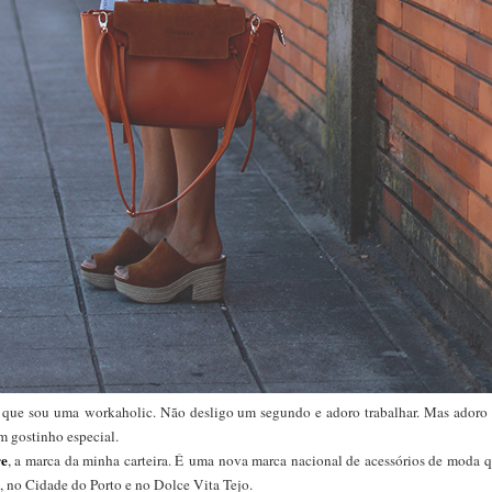
 que sou uma workaholic. Não desligo um segundo e adoro trabalhar. Mas adoro
m gostinho especial.
e
, a marca da minha carteira. É uma nova marca nacional de acessórios de moda 
, no Cidade do Porto e no Dolce Vita Tejo.