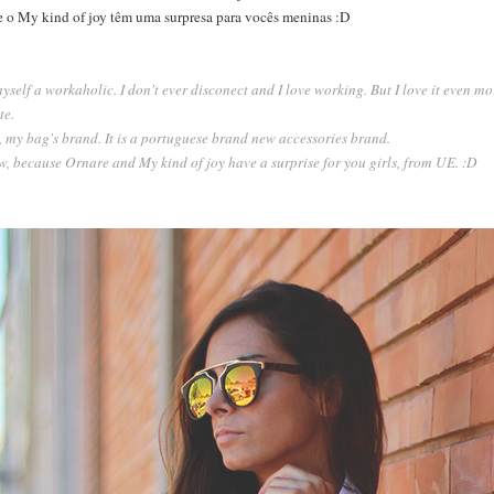
e o My kind of joy têm uma surpresa para vocês meninas :D
myself a workaholic. I don't ever disconect and I love working. But I love it even
te.
 my bag's brand. It is a portuguese brand new accessories brand.
w, because Ornare and My kind of joy have a surprise for you girls, from UE. :D