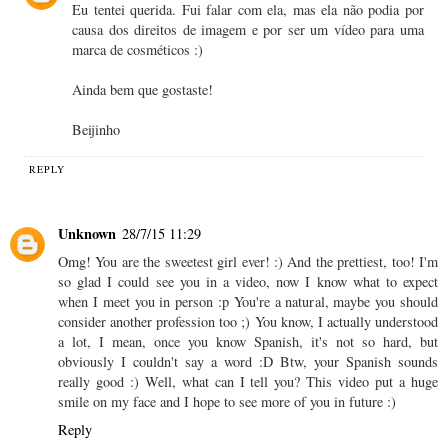
Eu tentei querida. Fui falar com ela, mas ela não podia por
causa dos direitos de imagem e por ser um vídeo para uma
marca de cosméticos :)
Ainda bem que gostaste!
Beijinho
REPLY
Unknown
28/7/15 11:29
Omg! You are the sweetest girl ever! :) And the prettiest, too! I'm
so glad I could see you in a video, now I know what to expect
when I meet you in person :p You're a natural, maybe you should
consider another profession too ;) You know, I actually understood
a lot, I mean, once you know Spanish, it's not so hard, but
obviously I couldn't say a word :D Btw, your Spanish sounds
really good :) Well, what can I tell you? This video put a huge
smile on my face and I hope to see more of you in future :)
Reply