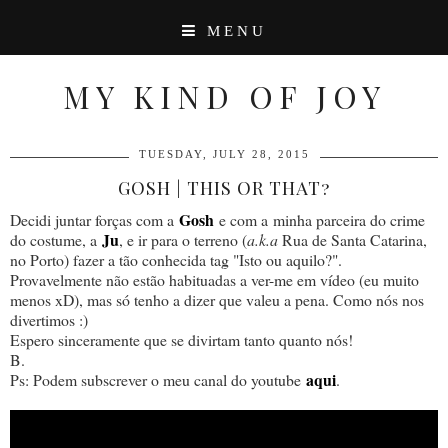
MENU
MY KIND OF JOY
TUESDAY, JULY 28, 2015
GOSH | THIS OR THAT?
Gosh
Decidi juntar forças com a
e com a minha parceira do crime
Ju
do costume, a
, e ir para o terreno (
a.k.a
Rua de Santa Catarina,
no Porto) fazer a tão conhecida tag "Isto ou aquilo?".
Provavelmente não estão habituadas a ver-me em vídeo (eu muito
menos xD), mas só tenho a dizer que valeu a pena. Como nós nos
divertimos :)
Espero sinceramente que se divirtam tanto quanto nós!
B.
aqui
Ps: Podem subscrever o meu canal do youtube
.