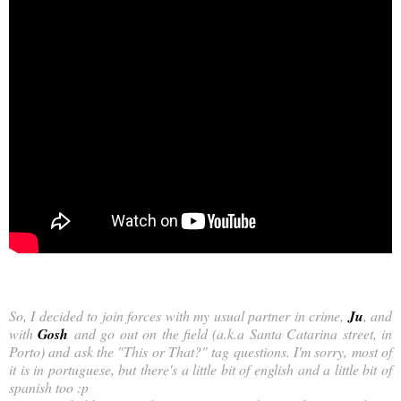
So, I decided to join forces with my usual partner in crime,
Ju
, and
with
Gosh
and go out on the field (a.k.a Santa Catarina street, in
Porto) and ask the "This or That?" tag questions. I'm sorry, most of
it is in portuguese, but there's a little bit of english and a little bit of
spanish too :p