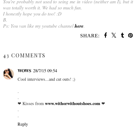
You're probably not used to seing me in video (neither am I), but it
was totally worth it. We had so much fun.
I honestly hope you do too! :D
B.
Ps: You van like my youtube channel
here
.
SHARE:
SHARE
43 COMMENTS
WOWS
28/7/15 09:54
Cool interviews...and cut outs! ;)
.
.
www.withorwithoutshoes.com
❤ Kisses from
❤
.
.
Reply