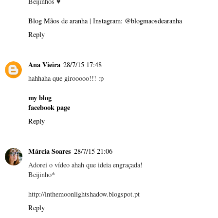
Beijinhos ♥
Blog Mãos de aranha
|
Instagram: @blogmaosdearanha
Reply
Ana Vieira
28/7/15 17:48
hahhaha que girooooo!!! :p
my blog
facebook page
Reply
Márcia Soares
28/7/15 21:06
Adorei o vídeo ahah que ideia engraçada!
Beijinho*
http://inthemoonlightshadow.blogspot.pt
Reply