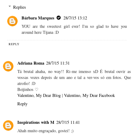
Replies
Bárbara Marques
28/7/15 13:12
YOU are the sweetest girl ever! I'm so glad to have you
around here Tijana :D
REPLY
Adriana Roma
28/7/15 11:31
Tá brutal ahaha, no way!! Ri-me imenso xD É brutal ouvir as
vossas vozes depois de um ano e tal a ver-vos só em fotos. Que
atrofio! :D
Beijinhos ♡
Valentino, My Dear Blog
|
Valentino, My Dear Facebook
Reply
Inspirations with M
28/7/15 11:41
Ahah muito engraçado, gostei! ;)