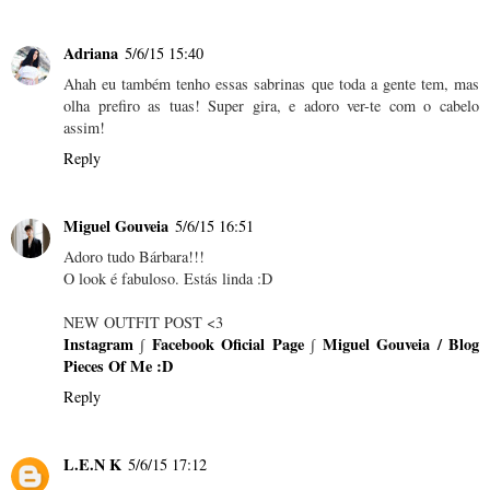
Adriana
5/6/15 15:40
Ahah eu também tenho essas sabrinas que toda a gente tem, mas
olha prefiro as tuas! Super gira, e adoro ver-te com o cabelo
assim!
Reply
Miguel Gouveia
5/6/15 16:51
Adoro tudo Bárbara!!!
O look é fabuloso. Estás linda :D
NEW OUTFIT POST <3
Instagram
∫
Facebook Oficial Page
∫
Miguel Gouveia / Blog
Pieces Of Me :D
Reply
L.E.N K
5/6/15 17:12