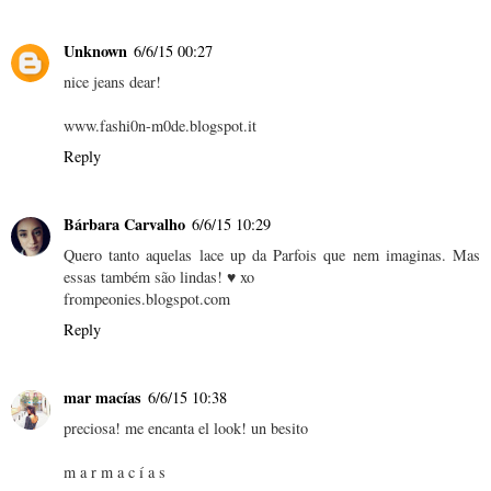
Unknown
6/6/15 00:27
nice jeans dear!
www.fashi0n-m0de.blogspot.it
Reply
Bárbara Carvalho
6/6/15 10:29
Quero tanto aquelas lace up da Parfois que nem imaginas. Mas
essas também são lindas! ♥ xo
frompeonies.blogspot.com
Reply
mar macías
6/6/15 10:38
preciosa! me encanta el look! un besito
m a r m a c í a s