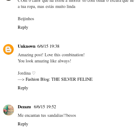
COm o calor que há estou a morrer só com olhar o escura que hé
a tua ropa, mas estás muito linda
Beijinhos
Reply
Unknown
6/6/15 19:38
Amazing post! Love this combination!
You look amazing like always!
Jordina ♡
—>
Fashion Blog: THE SILVER FELINE
Reply
Dezazu
6/6/15 19:52
Me encantan tus sandalias!!besos
Reply