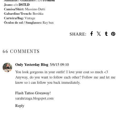
Sandálias / Gladiators :
Promod
c/o
Jeans:
DSTLD
c/o
Camisa/Shirt:
Massimo Dutti
Gabardine/Trench:
Bershka
Carteira/Bag:
Vintage
Óculos de sol / Sunglasses:
Ray ban
SHARE:
SHARE
66 COMMENTS
Only Yesterday Blog
5/6/15 09:10
You look gorgeous in your outfit! I love your coat so much <3
Anyway, do you want to follow each other? Follow me and let me
know so i can follow you back immediately.
Flash Tattoo Giveaway!
sarahrizaga.blogspot.com
Reply