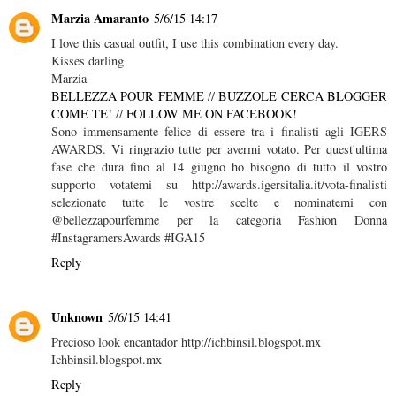
Marzia Amaranto
5/6/15 14:17
I love this casual outfit, I use this combination every day.
Kisses darling
Marzia
BELLEZZA POUR FEMME
//
BUZZOLE CERCA BLOGGER
COME TE!
//
FOLLOW ME ON FACEBOOK!
Sono immensamente felice di essere tra i finalisti agli IGERS
AWARDS. Vi ringrazio tutte per avermi votato. Per quest'ultima
fase che dura fino al 14 giugno ho bisogno di tutto il vostro
supporto votatemi su http://awards.igersitalia.it/vota-finalisti
selezionate tutte le vostre scelte e nominatemi con
@bellezzapourfemme per la categoria Fashion Donna
#InstagramersAwards #IGA15
Reply
Unknown
5/6/15 14:41
Precioso look encantador http://ichbinsil.blogspot.mx
Ichbinsil.blogspot.mx
Reply