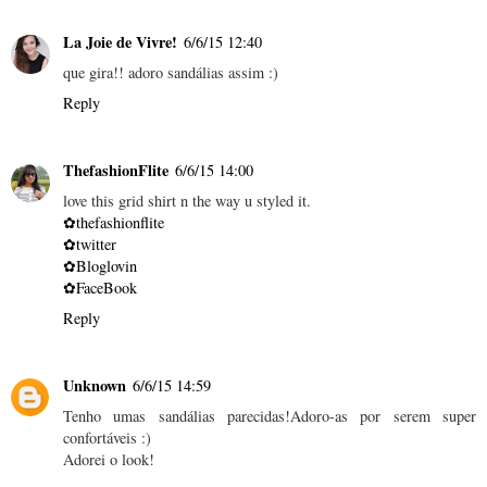
La Joie de Vivre!
6/6/15 12:40
que gira!! adoro sandálias assim :)
Reply
ThefashionFlite
6/6/15 14:00
love this grid shirt n the way u styled it.
✿thefashionflite
✿twitter
✿Bloglovin
✿FaceBook
Reply
Unknown
6/6/15 14:59
Tenho umas sandálias parecidas!Adoro-as por serem super
confortáveis :)
Adorei o look!