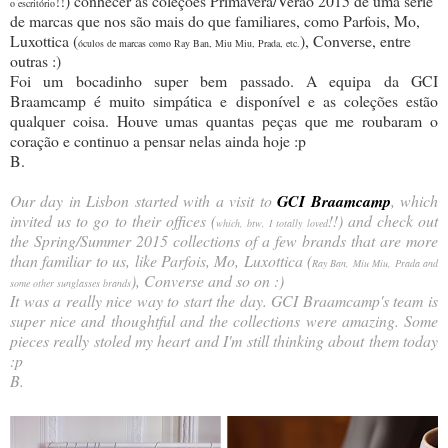
!!) conhecer as coleções Primavera/Verão 2015 de uma série
o escritório
de marcas que nos são mais do que familiares, como Parfois, Mo,
Luxottica (
), Converse, entre
óculos de marcas como Ray Ban, Miu Miu, Prada, etc.
outras :)
Foi um bocadinho super bem passado. A equipa da GCI
Braamcamp é muito simpática e disponível e as coleções estão
qualquer coisa. Houve umas quantas peças que me roubaram o
coração e continuo a pensar nelas ainda hoje :p
B.
Our day in Lisbon started with a visit to
GCI Braamcamp
, which
invited us to go to their offices (
!!) and check out
which, btw, I totally loved
the Spring/Summer 2015 collections of a few brands that are more
than familiar to us, like Parfois, Mo, Luxottica (
Ray Ban, Miu Miu, Prada and
), Converse and so on :)
some other sunglasses brands
It was a really nice way to start the day. GCI Braamcamp's team is
super nice and thoughtful and the collections were amazing. Some
pieces really stoled my heart and I'm still thinking about them today
:p
B.