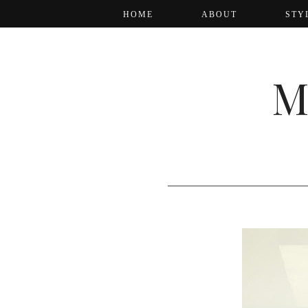
HOME
ABOUT
STY
M