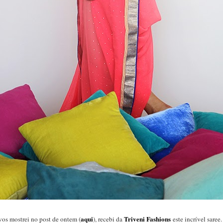
aqui
Triveni Fashions
vos mostrei no post de ontem (
), recebi da
este incrível sare