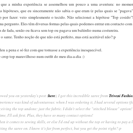
er que a minha experiência se assemelhou um pouco a uma aventura: no mom
s hipóteses, que eu sinceramente não sabia o que eram (e pelas quais se "pagava"
op por fazer: veio simplesmente o tecido. Não selecionei a hipótese "Top cosido"
ima pergunto. Eles têm diversas formas pelas quais podemos entrar em contacto com 
 de fada, senão ou ficava sem top ou pagava um balúrdio numa costureira.
 o saree. Tenho noção de que não está perfeito, mas está aceitável não?:p
leu a pena e só fez com que tornasse a experiência inesquecível.
e crop top maravilhoso num outfit do meu dia-a-dia :)
howed you on yesterday's post (
here
), I got this incredible saree from
Triveni Fashio
experience was kind of adventurous: when I was ordering it, I had several options (f
ceiving the top undone: just the fabric. I didn't select the "stitched blouse" option
me, I'll ask first. Plus, they have so many contact options!
n it comes to sewing skills, or else I'd end up without the top or having to pay a 
ting the saree on. I know it's far from perfect, but you get the point right?:p