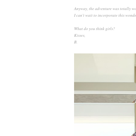
Anyway, the adventure was totally wor
I can't wait to incorporate this wonder
What do you think girls?
Kisses,
B.