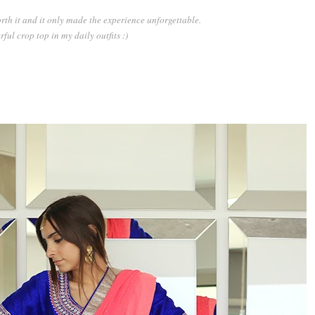
th it and it only made the experience unforgettable.
ful crop top in my daily outfits :)