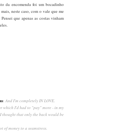
ento da encomenda foi um bocadinho
 mais, neste caso, com o vale que me
! Pensei que apenas as costas vinham
eles.
ns
. And I'm completely IN LOVE.
or which I'd had to "pay" more - in my
! I thought that only the back would be
lot of money to a seamstress.