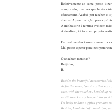
Relativamente ao saree, posso diz
complicado, uma vez que havia vária
ofereceram). Acabei por receber o t
abertas! Aprendi a lição: para a próx
A minha sorte é ter uma avó com mãos
Além disso, foi todo um projeto vestir
De qualquer das formas, a aventura va
Mal posso esperar para incorporar est
Que acham meninas?
Beijinho,
B.
Besides the beautiful accessories I s
As for the saree, I must say that my 
case, with the voucher). I ended up re
unstitched! Lesson learned: the next ti
I'm lucky to have a gifted grandma whe
Besides, I had kind of a hard time, put