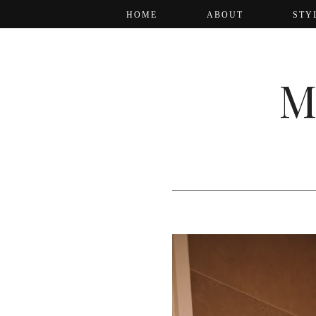
HOME
ABOUT
STY
M