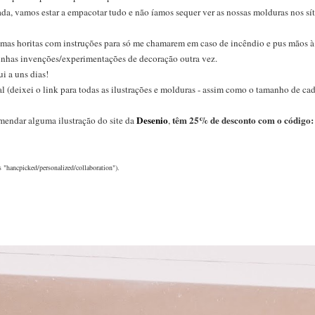
da, vamos estar a empacotar tudo e não íamos sequer ver as nossas molduras nos sít
umas horitas com instruções para só me chamarem em caso de incêndio e pus mãos à 
nhas invenções/experimentações de decoração outra vez.
i a uns dias!
l (deixei o link para todas as ilustrações e molduras - assim como o tamanho de cad
Desenio
têm 25% de desconto com o código:
mendar alguma ilustração do site da
,
 "hancpicked/personalized/collaboration").