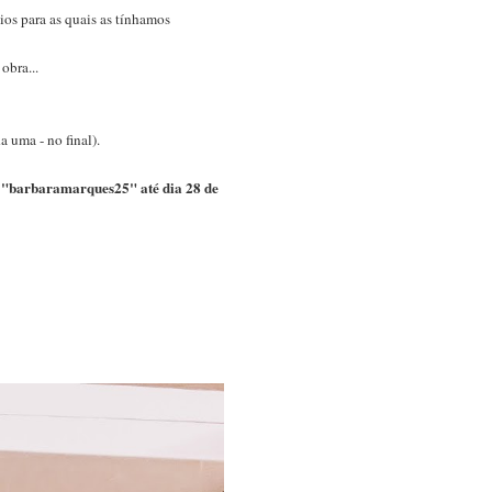
ios para as quais as tínhamos
obra...
a uma - no final).
 "barbaramarques25" até dia 28 de