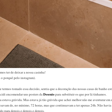
mos ter de deixar a nossa casinha!
 o porquê pelo instagram).
e termos tomado essa decisão, sentia que a decoração das nossas casas de banho es
Desenio
 decidi encomendar uns posters da
para substituir os que por lá tínhamos.
estava grávida. Mas estava já tão grávida que achei melhor não me aventurar em
cisavam de, no mínimo, 72 horas, mas que continuavam a ter apenas 24h. Não havia
ndo para depois e depois e depois.