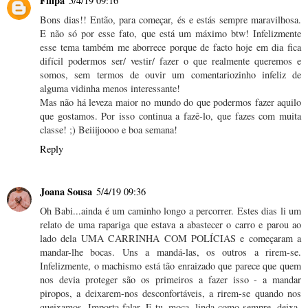
Filipa
5/4/19 09:16
Bons dias!! Então, para começar, és e estás sempre maravilhosa.
E não só por esse fato, que está um máximo btw! Infelizmente
esse tema também me aborrece porque de facto hoje em dia fica
difícil podermos ser/ vestir/ fazer o que realmente queremos e
somos, sem termos de ouvir um comentariozinho infeliz de
alguma vidinha menos interessante!
Mas não há leveza maior no mundo do que podermos fazer aquilo
que gostamos. Por isso continua a fazê-lo, que fazes com muita
classe! ;) Beiiijoooo e boa semana!
Reply
Joana Sousa
5/4/19 09:36
Oh Babi...ainda é um caminho longo a percorrer. Estes dias li um
relato de uma rapariga que estava a abastecer o carro e parou ao
lado dela UMA CARRINHA COM POLÍCIAS e começaram a
mandar-lhe bocas. Uns a mandá-las, os outros a rirem-se.
Infelizmente, o machismo está tão enraizado que parece que quem
nos devia proteger são os primeiros a fazer isso - a mandar
piropos, a deixarem-nos desconfortáveis, a rirem-se quando nos
queixamos. Importa falar. E tu, moça, linda como sempre, deixa-