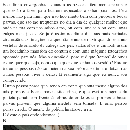
bocadinho envergonhada quando as pessoas literalmente param o
que estão a fazer para ficarem especadas a olhar para nós. Pelo
menos não para mim, que não lido muito bem com piropos e bocas
parvas, que são tão frequentes no dia a dia de qualquer mulher que
ande na rua com uns saltos altos, ou com uma saia ou com umas
calças mais justas. Se já é assim no dia a dia, nas mais variadas
circunstâncias, imaginem o que não temos de ouvir quando estamos
vestidas de amarelo da cabeça aos pés, saltos altos e um look assim
um bocadinho mais fora do comum e com uma máquina fotográfica
apontada para nós. Mas a questão é: porque é que "temos" de ouvir
o que quer que seja, com o que quer que tenhamos vestido? Porque
é que as pessoas não se metem na sua própria vidinha e deixam as
outras pessoas viver a delas? É realmente algo que eu nunca vou
compreender.
E uma pessoa pensa que, tendo em conta que atualmente alguns dos
tais piropos e bocas parvas são crime, e que está um agente da
polícia parado em frente às obras de onde esses piropos e bocas
parvas provêm, que alguma medida será tomada. E uma pessoa
pensa errado. O agente da polícia limitou-se a rir.
E é este o país onde vivemos :)
B.