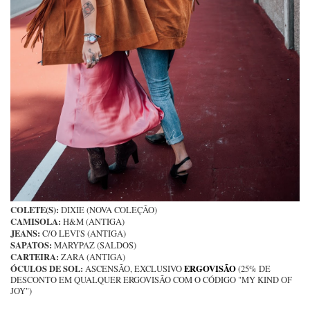
COLETE(S):
DIXIE (NOVA COLEÇÃO)
CAMISOLA:
H&M (ANTIGA)
JEANS:
C/O LEVI'S (ANTIGA)
SAPATOS:
MARYPAZ (SALDOS)
CARTEIRA:
ZARA (ANTIGA)
ÓCULOS DE SOL:
ERGOVISÃO
ASCENSÃO, EXCLUSIVO
(25% DE
DESCONTO EM QUALQUER ERGOVISÃO COM O CÓDIGO "MY KIND OF
JOY")