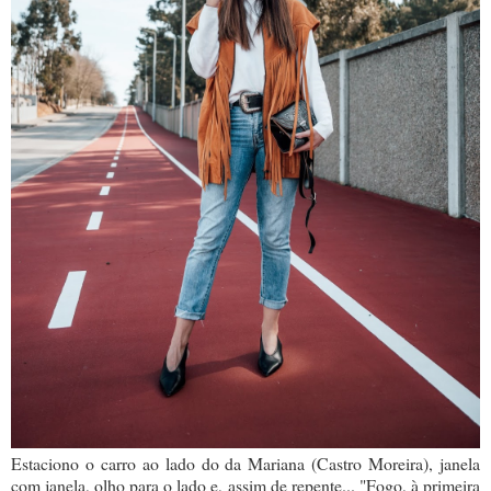
Estaciono o carro ao lado do da Mariana (Castro Moreira), janela
com janela, olho para o lado e, assim de repente... "Fogo, à primeira