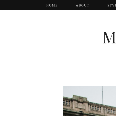
HOME
ABOUT
STY
M