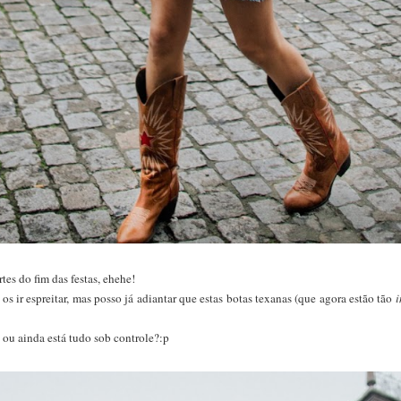
es do fim das festas, ehehe!
s ir espreitar, mas posso já adiantar que estas botas texanas (que agora estão tão
i
 ou ainda está tudo sob controle?:p