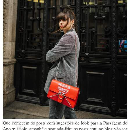
Que comecem os posts com sugestões de look para a Passagem de
Ano :p (Hoje, amanhã e segunda-feira os posts aqui no blog vão ser