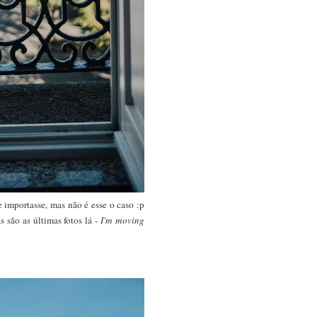
 importasse, mas não é esse o caso :p
 são as últimas fotos lá -
I'm moving