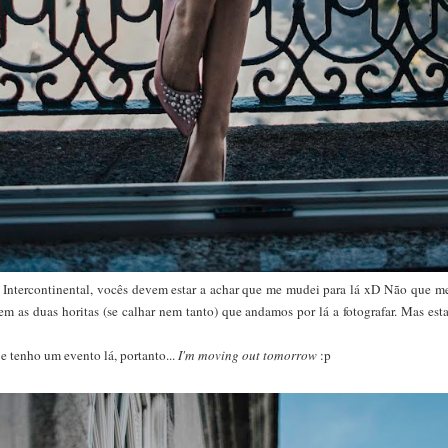
 Intercontinental, vocês devem estar a achar que me mudei para lá xD Não que me
 as duas horitas (se calhar nem tanto) que andamos por lá a fotografar. Mas estas
je tenho um evento lá, portanto...
I'm moving out tomorrow
:p