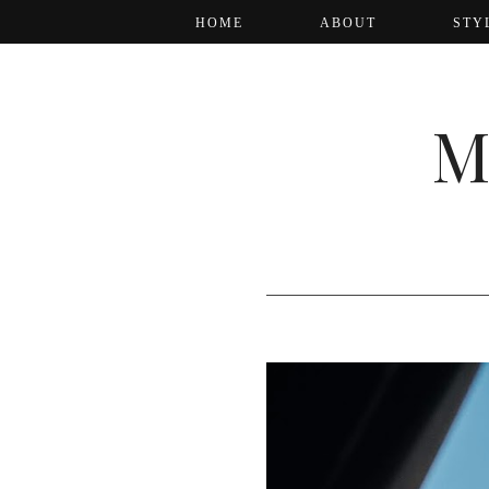
HOME
ABOUT
STY
M