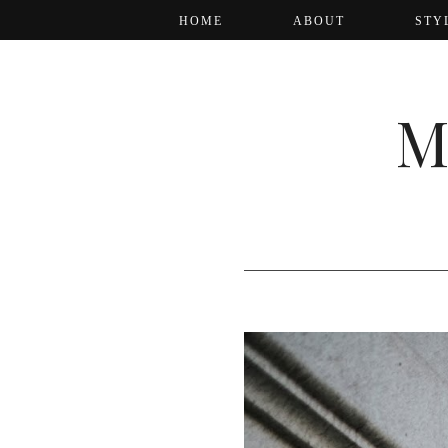
HOME
ABOUT
STY
M