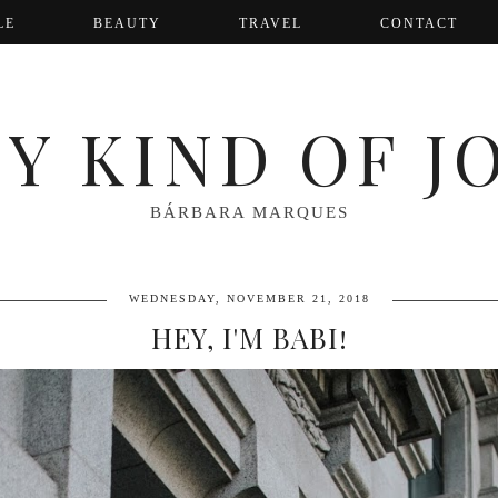
LE
BEAUTY
TRAVEL
CONTACT
Y KIND OF J
BÁRBARA MARQUES
WEDNESDAY, NOVEMBER 21, 2018
HEY, I'M BABI!