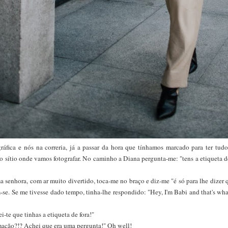
gráfica e nós na correria, já a passar da hora que tínhamos marcado para ter tud
o sítio onde vamos fotografar. No caminho a Diana pergunta-me: "tens a etiqueta de 
 senhora, com ar muito divertido, toca-me no braço e diz-me "é só para lhe dizer 
se. Se me tivesse dado tempo, tinha-lhe respondido: "Hey, I'm Babi and that's wha
i-te que tinhas a etiqueta de fora!"
mação?!? Achei que era uma pergunta!" Oh well!