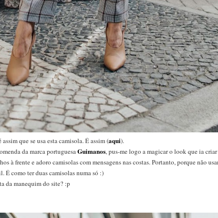
aqui
 assim que se usa esta camisola. É assim (
).
Guimanos
ncomenda da marca portuguesa
, pus-me logo a magicar o look que ia cria
hos à frente e adoro camisolas com mensagens nas costas. Portanto, porque não usa
il. É como ter duas camisolas numa só :)
ta da manequim do site? :p