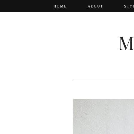
HOME
ABOUT
STY
M