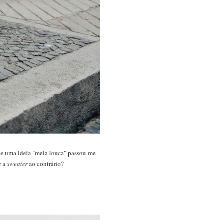
r e uma ideia "meia louca" passou-me
r a
sweater
ao contrário?