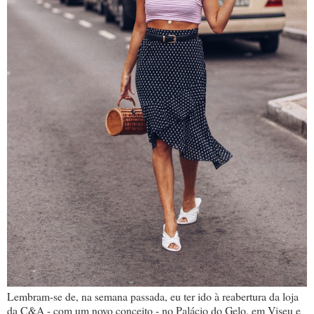
Lembram-se de, na semana passada, eu ter ido à reabertura da loja
da C&A - com um novo conceito - no Palácio do Gelo, em Viseu e