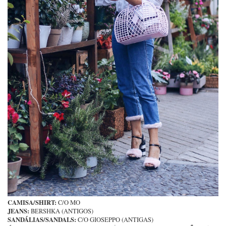
CAMISA/SHIRT:
C/O MO
JEANS:
BERSHKA (ANTIGOS)
SANDÁLIAS/SANDALS:
C/O GIOSEPPO (ANTIGAS)