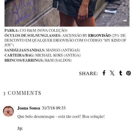
PARKA:
C/O H&M (NOVA COLEÇÃO)
ÓCULOS DE SOL/SUNGLASSES:
ERGOVISÃO
ASCENSÃO BY
(25% DE
DESCONTO EM QUALQUER ERGOVISÃO COM O CÓDIGO "MY KIND OF
JOY")
SANDÁLIAS/SANDALS:
MANGO (ANTIGAS)
CARTEIRA/BAG:
MICHAEL KORS (ANTIGA)
BRINCOS/EARRINGS;
H&M (SALDOS)
SHARE:
SHARE
3 COMMENTS
Joana Sousa
31/7/18 09:33
Que belo desenrasque - está tão cool! Boa solução!
Jiji