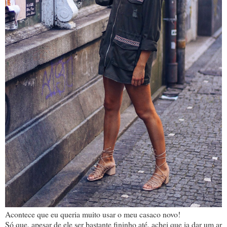
Acontece que eu queria muito usar o meu casaco novo!
Só que, apesar de ele ser bastante fininho até, achei que ia dar um ar