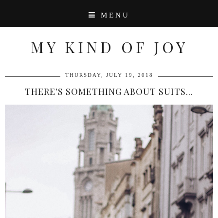
MENU
MY KIND OF JOY
THURSDAY, JULY 19, 2018
THERE'S SOMETHING ABOUT SUITS...