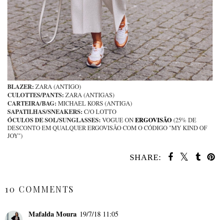
BLAZER:
ZARA (ANTIGO)
CULOTTES/PANTS:
ZARA (ANTIGAS)
CARTEIRA/BAG:
MICHAEL KORS (ANTIGA)
SAPATILHAS/SNEAKERS:
C/O LOTTO
ÓCULOS DE SOL/SUNGLASSES:
ERGOVISÃO
VOGUE ON
(25% DE
DESCONTO EM QUALQUER ERGOVISÃO COM O CÓDIGO "MY KIND OF
JOY")
SHARE:
SHARE
10 COMMENTS
Mafalda Moura
19/7/18 11:05