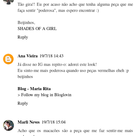
Tão gira!! Eu por acaso não acho que tenha alguma peça que me
faça sentir "poderosa", mas espero encontrar :)
Beijinhos,
SHADES OF A GIRL
Reply
Ana Vieira
19/7/18 14:43
Já disse no IG mas repito-o: adorei este look!
Eu sinto-me mais poderosa quando uso peças vermelhas eheh :p
beijinhos
Blog - Maria Rita
>
Follow my blog in Bloglovin
Reply
Marli Neves
19/7/18 15:04
Acho que os macacões são a peça que me faz sentir-me mais