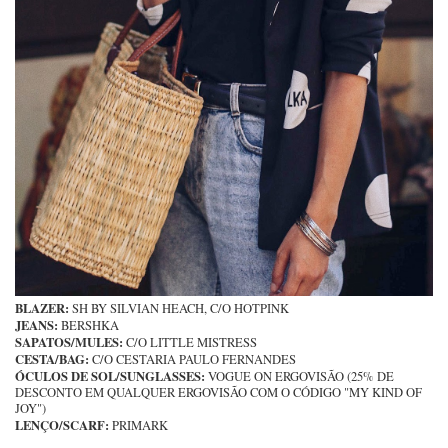
BLAZER:
SH BY SILVIAN HEACH, C/O HOTPINK
JEANS:
BERSHKA
SAPATOS/MULES:
C/O LITTLE MISTRESS
CESTA/BAG:
C/O CESTARIA PAULO FERNANDES
ÓCULOS DE SOL/SUNGLASSES:
VOGUE ON ERGOVISÃO (25% DE
DESCONTO EM QUALQUER ERGOVISÃO COM O CÓDIGO "MY KIND OF
JOY")
LENÇO/SCARF:
PRIMARK