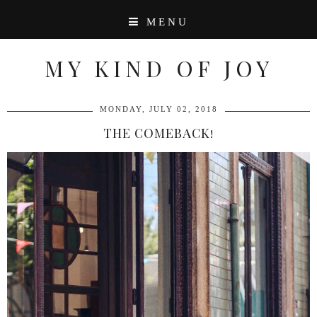
MENU
MY KIND OF JOY
MONDAY, JULY 02, 2018
THE COMEBACK!