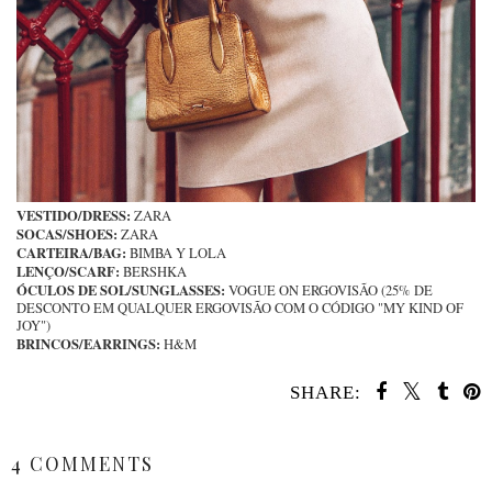
VESTIDO/DRESS:
ZARA
SOCAS/SHOES:
ZARA
CARTEIRA/BAG:
BIMBA Y LOLA
LENÇO/SCARF:
BERSHKA
ÓCULOS DE SOL/SUNGLASSES:
VOGUE ON ERGOVISÃO (25% DE
DESCONTO EM QUALQUER ERGOVISÃO COM O CÓDIGO "MY KIND OF
JOY")
BRINCOS/EARRINGS:
H&M
SHARE:
SHARE
4 COMMENTS