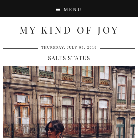
MENU
MY KIND OF JOY
THURSDAY, JULY 05, 2018
SALES STATUS