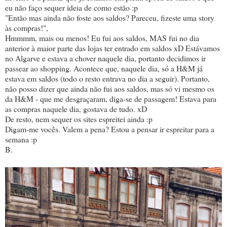
eu não faço sequer ideia de como estão :p
"Então mas ainda não foste aos saldos? Pareceu, fizeste uma story
às compras!",
Hmmmm, mais ou menos! Eu fui aos saldos, MAS fui no dia
anterior à maior parte das lojas ter entrado em saldos xD Estávamos
no Algarve e estava a chover naquele dia, portanto decidimos ir
passear ao shopping. Acontece que, naquele dia, só a H&M já
estava em saldos (todo o resto entrava no dia a seguir). Portanto,
não posso dizer que ainda não fui aos saldos, mas só vi mesmo os
da H&M - que me desgraçaram, diga-se de passagem! Estava para
as compras naquele dia, gostava de tudo. xD
De resto, nem sequer os sites espreitei ainda :p
Digam-me vocês. Valem a pena? Estou a pensar ir espreitar para a
semana :p
B.