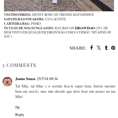
VESTIDO/DRESS:
DENNY ROSE ON TRENDS MATOSINHOS
SAPATILHAS/SNEAKERS:
C/O LACOSTE
CARTEIRA/BAG:
PINKO
ÓCULOS DE SOL/SUNGLASSES:
ERGOVISAO
RAY BAN ON
(25% DE
DESCONTO EM QUALQUER ERGOVISÃO COM O CODIGO "MY KIND OF
JOY")
SHARE:
SHARE
5 COMMENTS
Joana Sousa
25/7/18 09:34
Tal Mãe, tal filha :) o vestido fica-te super bem, fizeste mesmo
bem em usá-lo, mas não duvido que deve ficar um arraso na tua
Mãe!
Jiji
Reply