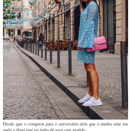
Desde que o comprou para o aniversário dela que a minha mãe me
anda a dizer que eu tinha de usar este vestido.