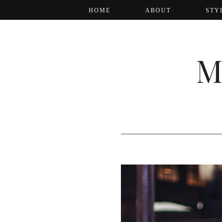
HOME
ABOUT
STY
M