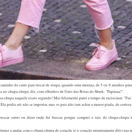
caminho do carro para trocar de roupa, quando uma menina, de 5 ou 6 aninhos pára à
a no chupa-chupa, diz, com olhinhos de Gato das Botas do Shrek: "Papáaaa!".
pa-chupa naquele exato segundo! Mas felizmente parei a tempo de raciocinar: "Fa
Ela podia até não se importar, mas os pais não iam achar a menor piada, de certeza 
buscar outro ou dizer onde fui buscar, porque comprei o raio do chupa-chupa
ntinuei a andar, com o chupa-chupa de coração (e o coração propriamente dito) nas m