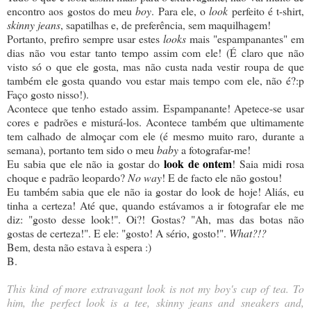
encontro aos gostos do meu
boy
. Para ele, o
look
perfeito é t-shirt,
skinny jeans
, sapatilhas e, de preferência, sem maquilhagem!
Portanto, prefiro sempre usar estes
looks
mais "espampanantes" em
dias não vou estar tanto tempo assim com ele! (É claro que não
visto só o que ele gosta, mas não custa nada vestir roupa de que
também ele gosta quando vou estar mais tempo com ele, não é?:p
Faço gosto nisso!).
Acontece que tenho estado assim. Espampanante! Apetece-se usar
cores e padrões e misturá-los. Acontece também que ultimamente
tem calhado de almoçar com ele (é mesmo muito raro, durante a
semana), portanto tem sido o meu
baby
a fotografar-me!
look de ontem
Eu sabia que ele não ia gostar do
! Saia midi rosa
choque e padrão leopardo?
No way
! E de facto ele não gostou!
Eu também sabia que ele não ia gostar do look de hoje! Aliás, eu
tinha a certeza! Até que, quando estávamos a ir fotografar ele me
diz: "gosto desse look!". Oi?! Gostas? "Ah, mas das botas não
gostas de certeza!". E ele: "gosto! A sério, gosto!".
What?!?
Bem, desta não estava à espera :)
B.
This kind of more extravagant look is not my boy's cup of tea. To
him, the perfect look is a tee, skinny jeans and sneakers and,