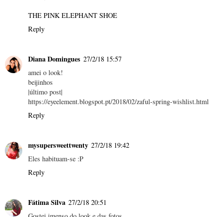
THE PINK ELEPHANT SHOE
Reply
Diana Domingues
27/2/18 15:57
amei o look!
beijinhos
|último post|
https://eyeelement.blogspot.pt/2018/02/zaful-spring-wishlist.html
Reply
mysupersweettwenty
27/2/18 19:42
Eles habituam-se :P
Reply
Fátima Silva
27/2/18 20:51
Gostei imenso do look e das fotos.