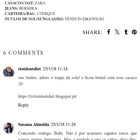
CASACO/COAT:
ZARA
JEANS:
BERSHKA
CARTEIRA/BAG:
UTERQUE
ÓCULOS DE SOL/SUNGLASSES:
FENDI IN ERGOVISÃO
SHARE:
SHARE
6 COMMENTS
riotdontdiet
25/1/18 11:14
sao lindos, adoro o toque da sola! e ficou brutal com esse casaco
:D
https://rrriotdontdiet.blogspot.pt/
Reply
Susana Almeida
25/1/18 11:28
Concordo contigo, Babi. Não é por usarmos sapatos rasos que
somos menos femininas. Mas a verdade é que os saltos altos dão-