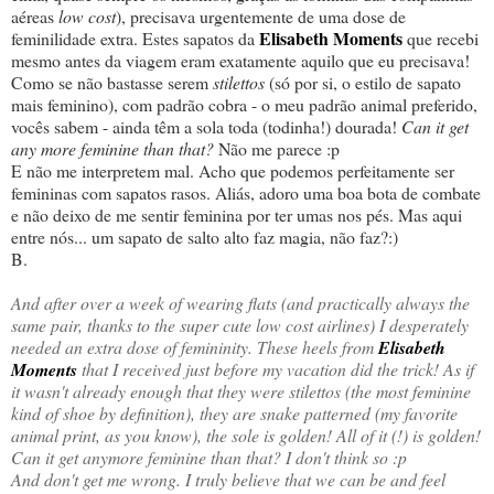
aéreas
low cost
), precisava urgentemente de uma dose de
Elisabeth Moments
feminilidade extra. Estes sapatos da
que recebi
mesmo antes da viagem eram exatamente aquilo que eu precisava!
Como se não bastasse serem
stilettos
(só por si, o estilo de sapato
mais feminino), com padrão cobra - o meu padrão animal preferido,
vocês sabem - ainda têm a sola toda (todinha!) dourada!
Can it get
any more feminine than that?
Não me parece :p
E não me interpretem mal. Acho que podemos perfeitamente ser
femininas com sapatos rasos. Aliás, adoro uma boa bota de combate
e não deixo de me sentir feminina por ter umas nos pés. Mas aqui
entre nós... um sapato de salto alto faz magia, não faz?:)
B.
And after over a week of wearing flats (and practically always the
same pair, thanks to the super cute low cost airlines) I desperately
needed an extra dose of femininity. These heels from
Elisabeth
Moments
that I received just before my vacation did the trick! As if
it wasn't already enough that they were stilettos (the most feminine
kind of shoe by definition), they are snake patterned (my favorite
animal print, as you know), the sole is golden! All of it (!) is golden!
Can it get anymore feminine than that? I don't think so :p
And don't get me wrong. I truly believe that we can be and feel