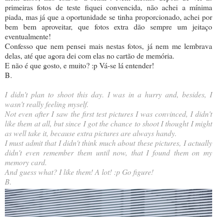
primeiras fotos de teste fiquei convencida, não achei a mínima
piada, mas já que a oportunidade se tinha proporcionado, achei por
bem bem aproveitar, que fotos extra dão sempre um jeitaço
eventualmente!
Confesso que nem pensei mais nestas fotos, já nem me lembrava
delas, até que agora dei com elas no cartão de memória.
E não é que gosto, e muito? :p Vá-se lá entender!
B.
I didn't plan to shoot this day. I was in a hurry and, besides, I
wasn't really feeling myself.
Not even after I saw the first test pictures I was convinced, I didn't
like them at all, but since I got the chance to shoot I thought I might
as well take it, because extra pictures are always handy.
I must admit that I didn't think much about these pictures, I actually
didn't even remember them until now, that I found them on my
memory card.
And guess what? I like them! A lot! :p Go figure!
B.