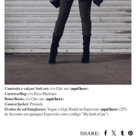
Camisola e calças/ Suit set:
aqui/here
c/o Chic me (
)
Carteira/Bag:
c/o Paco Martinez
Botas/Boots:
aqui/here
c/o Chic me (
)
Casaco/Jacket:
Primark
Óculos de sol/Sunglasses:
aqui/here
Vogue x Gigi Hadid on Ergovisão (
) (25%
de desconto em qualquer Ergovisão com o código "My kind of joy")
SHARE: