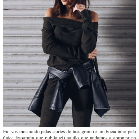
Fui-vos mostrando pelas stories do instagram (e um bocadinho pela
única fotografia que publiquei) aquilo que andamos a aprontar na