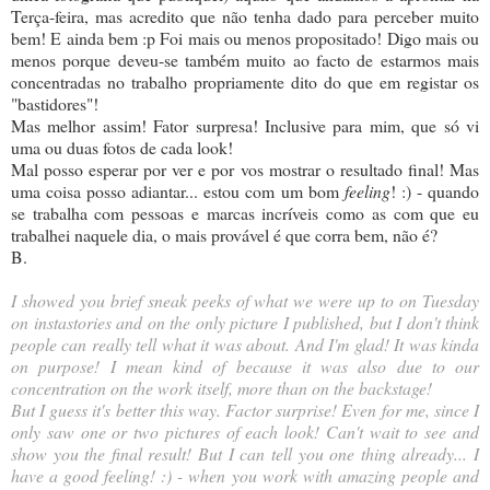
Terça-feira, mas acredito que não tenha dado para perceber muito
bem! E ainda bem :p Foi mais ou menos propositado! Digo mais ou
menos porque deveu-se também muito ao facto de estarmos mais
concentradas no trabalho propriamente dito do que em registar os
"bastidores"!
Mas melhor assim! Fator surpresa! Inclusive para mim, que só vi
uma ou duas fotos de cada look!
Mal posso esperar por ver e por vos mostrar o resultado final! Mas
uma coisa posso adiantar... estou com um bom
feeling
! :) - quando
se trabalha com pessoas e marcas incríveis como as com que eu
trabalhei naquele dia, o mais provável é que corra bem, não é?
B.
I showed you brief sneak peeks of what we were up to on Tuesday
on instastories and on the only picture I published, but I don't think
people can really tell what it was about. And I'm glad! It was kinda
on purpose! I mean kind of because it was also due to our
concentration on the work itself, more than on the backstage!
But I guess it's better this way. Factor surprise! Even for me, since I
only saw one or two pictures of each look! Can't wait to see and
show you the final result! But I can tell you one thing already... I
have a good feeling! :) - when you work with amazing people and