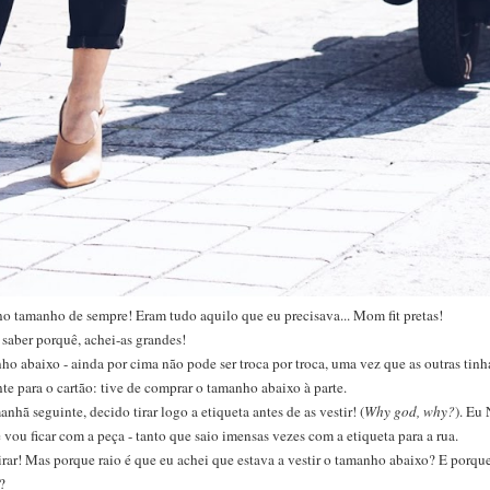
no tamanho de sempre! Eram tudo aquilo que eu precisava... Mom fit pretas!
 saber porquê, achei-as grandes!
anho abaixo - ainda por cima não pode ser troca por troca, uma vez que as outras t
nte para o cartão: tive de comprar o tamanho abaixo à parte.
anhã seguinte, decido tirar logo a etiqueta antes de as vestir! (
Why god, why?
). Eu
ou ficar com a peça - tanto que saio imensas vezes com a etiqueta para a rua.
pirar! Mas porque raio é que eu achei que estava a vestir o tamanho abaixo? E porque
?