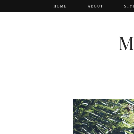
HOME
ABOUT
STY
M