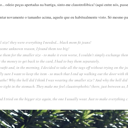
.. odeio peças apertadas na barriga, sinto-me claustrofóbica! (aqui entre nós, pass
mentar novamente o tamanho acima, aquele que eu habitualmente visto. Só mesmo par
l size! they were everything I needed... black mom fit jeans!
r some unknown reason, I found them too big!
ge them for the smaller size - to make it even worse, I couldn't simply exchange th
or the money to get back to the card, I had to buy them separately.
outfit and, in the morning, I decided to take all the tags off without trying on the
lly sure I want to keep the item - so much that I end up walking out the door with th
eathe! Why the hell did I think I was wearing the smaller size? And why the hell did I
too tight in the stomach. They make me feel claustrophobic! (here, just between us, I
 I tried on the bigger size again, the one I usually wear. Just to make everything cl