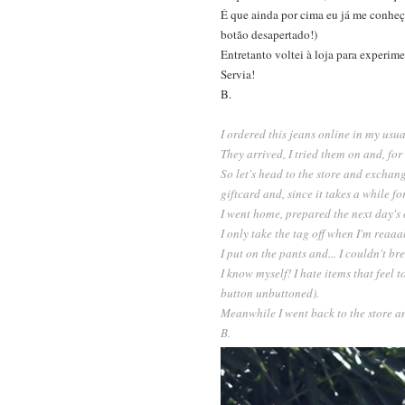
É que ainda por cima eu já me conheço.
botão desapertado!)
Entretanto voltei à loja para experi
Servia!
B.
I ordered this jeans online in my usua
They arrived, I tried them on and, fo
So let's head to the store and exchan
giftcard and, since it takes a while f
I went home, prepared the next day's 
I only take the tag off when I'm reaaa
I put on the pants and... I couldn't br
I know myself! I hate items that feel 
button unbuttoned).
Meanwhile I went back to the store and
B.