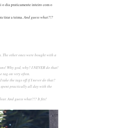
ei o dia praticamente inteiro com o
a tirar a teima.
And guess what?!?
em. The other ones were bought with a
 jeans! Why god, why? I NEVER do that!
e tag on very often.
 take the tags off if I never do that?
 spent practically all day with the
ear. And guess what?!? It fits!