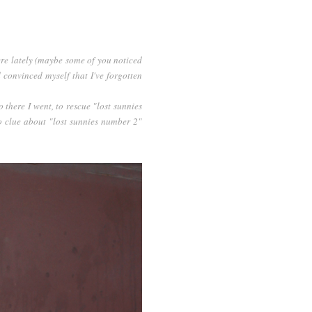
ere lately (maybe some of you noticed
d convinced myself that I've forgotten
 there I went, to rescue "lost sunnies
o clue about "lost sunnies number 2"