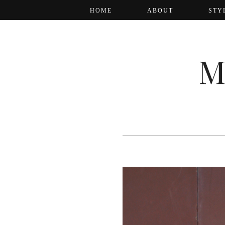
HOME
ABOUT
STY
M