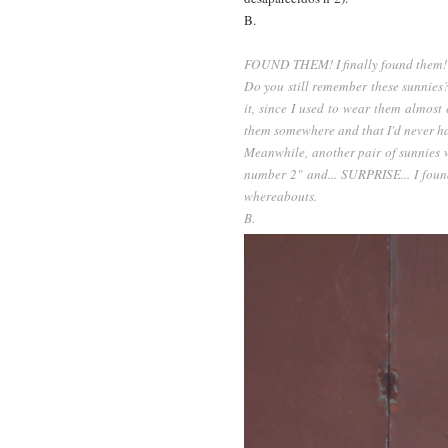
B.
FOUND THEM! I finally found them!
Do you still remember these sunnies?
it, since I used to wear them almost 
them somewhere and that I'd never h
Meanwhile, another pair of sunnies we
number 2" and... SURPRISE... I foun
whereabouts.
B.