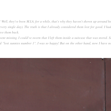
 Well, they've been M.I.A. for a while, that's why they haven't shown up around h
every single day). The truth is that I already considered them lost for good. I ha
ave them back.
nt missing. I could've sworn that I left them inside a suitcase that was stored. So
d "lost sunnies number 1". I was so happy! But on the other hand, now I have n