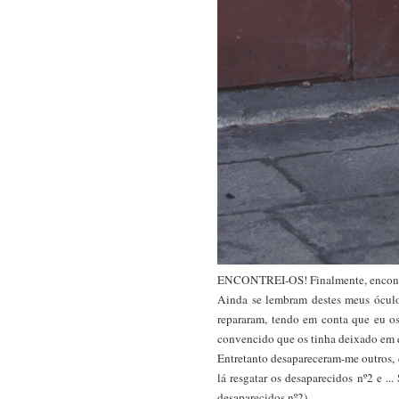
ENCONTREI-OS! Finalmente, encont
Ainda se lembram destes meus óculo
repararam, tendo em conta que eu os
convencido que os tinha deixado em 
Entretanto desapareceram-me outros, 
lá resgatar os desaparecidos nº2 e .
desaparecidos nº2).