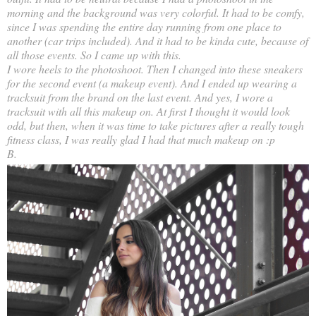
morning and the background was very colorful. It had to be comfy,
since I was spending the entire day running from one place to
another (car trips included). And it had to be kinda cute, because of
all those events. So I came up with this.
I wore heels to the photoshoot. Then I changed into these sneakers
for the second event (a makeup event). And I ended up wearing a
tracksuit from the brand on the last event. And yes, I wore a
tracksuit with all this makeup on. At first I thought it would look
odd, but then, when it was time to take pictures after a really tough
fitness class, I was really glad I had that much makeup on :p
B.