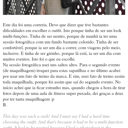
Este dia foi uma correria. Devo que dizer que tive bastantes
dificuldades em escolher o outfit. Isto porque tinha de ser um look
multi-funções. Tinha de ser neutro, porque de manhã ia ter uma
sessão fotográfica com um fundo bastante colorido. Tinha de ser
confortável, porque ia ser um dia a correr, com viagens pelo meio,
inclusive. E tinha de ser girinho, porque lá está, ia ser um dia com
muitos eventos. Isto foi o que eu escolhi.
Na sessão fotográfica usei uns saltos altos. Para o segundo evento
(de maquilhagem) troquei para estas sapatilhas e no último acabei
por usar um fato de treino da marca. E sim, usei fato de treino assim
toda maquilhada, porque foi assim que saí do segundo evento. No
início achei que ia ficar estranho mas, quando chegou a hora de tirar
fotos depois de uma aula de fitness super puxada, dei graças a deus
por ter tanta maquilhagem :p
B.
This day was such a rush! And I must say I had a hard time
choosing the outfit. And that's because it had to be a multi-function
outfit. It had to be neutral because I had a photoshoot in the