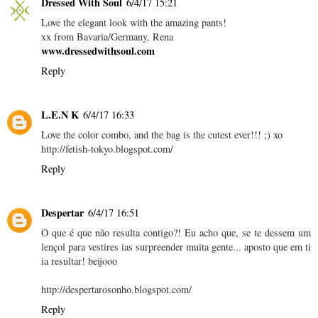
Dressed With Soul
6/4/17 15:21
Love the elegant look with the amazing pants!
xx from Bavaria/Germany, Rena
www.dressedwithsoul.com
Reply
L.E.N K
6/4/17 16:33
Love the color combo, and the bag is the cutest ever!!! ;) xo
http://fetish-tokyo.blogspot.com/
Reply
Despertar
6/4/17 16:51
O que é que não resulta contigo?! Eu acho que, se te dessem um
lençol para vestires ias surpreender muita gente... aposto que em ti
ia resultar! beijooo
http://despertarosonho.blogspot.com/
Reply