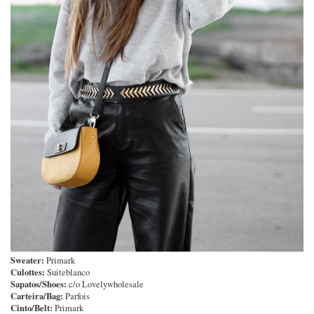
Sweater:
Primark
Culottes:
Suiteblanco
Sapatos/Shoes:
c/o Lovelywholesale
Carteira/Bag:
Parfois
Cinto/Belt:
Primark