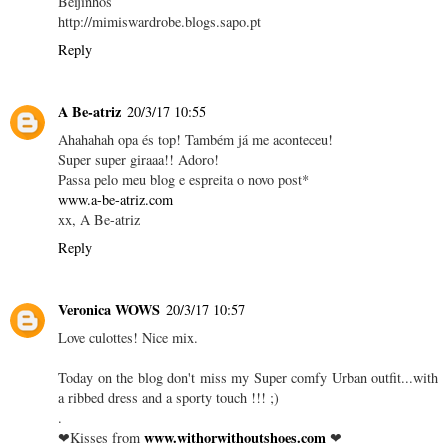
Beijinhos
http://mimiswardrobe.blogs.sapo.pt
Reply
A Be-atriz
20/3/17 10:55
Ahahahah opa és top! Também já me aconteceu!
Super super giraaa!! Adoro!
Passa pelo meu blog e espreita o novo post*
www.a-be-atriz.com
xx, A Be-atriz
Reply
Veronica WOWS
20/3/17 10:57
Love culottes! Nice mix.
Today on the blog don't miss my Super comfy Urban outfit...with
a ribbed dress and a sporty touch !!! ;)
.
www.withorwithoutshoes.com
❤Kisses from
❤