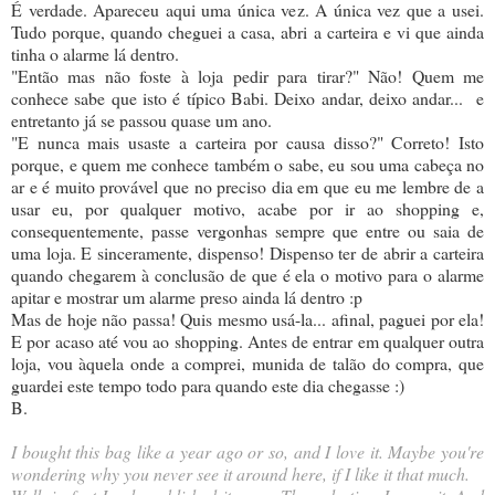
É verdade. Apareceu aqui uma única vez. A única vez que a usei.
Tudo porque, quando cheguei a casa, abri a carteira e vi que ainda
tinha o alarme lá dentro.
"Então mas não foste à loja pedir para tirar?" Não! Quem me
conhece sabe que isto é típico Babi. Deixo andar, deixo andar... e
entretanto já se passou quase um ano.
"E nunca mais usaste a carteira por causa disso?" Correto! Isto
porque, e quem me conhece também o sabe, eu sou uma cabeça no
ar e é muito provável que no preciso dia em que eu me lembre de a
usar eu, por qualquer motivo, acabe por ir ao shopping e,
consequentemente, passe vergonhas sempre que entre ou saia de
uma loja. E sinceramente, dispenso! Dispenso ter de abrir a carteira
quando chegarem à conclusão de que é ela o motivo para o alarme
apitar e mostrar um alarme preso ainda lá dentro :p
Mas de hoje não passa! Quis mesmo usá-la... afinal, paguei por ela!
E por acaso até vou ao shopping. Antes de entrar em qualquer outra
loja, vou àquela onde a comprei, munida de talão do compra, que
guardei este tempo todo para quando este dia chegasse :)
B.
I bought this bag like a year ago or so, and I love it. Maybe you're
wondering why you never see it around here, if I like it that much.