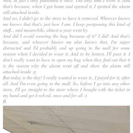
Well, in fact I only published it once. The only time I wore it. And
that's because, when I got home and opened it, I spotted the alarm
still attached inside.
And no, I didn't go to the store to have it removed. Whoever knows
me knows that that's just how I am. I keep postponing this kind of
stuff... and meanwhile, almost a year went by.
And did I avoid wearing the bag because of it? I did! And that's
because, and whoever knows me also knows that, I'm super
distracted and I'd probably end up going to the mall for some
reason when I decided to wear it. And to be honest, I'll pass it. I
don't really want to have to open my bag when they find out that it
is the reason why the alarm went off and show the alarm still
attached inside :p
But today is the day! I really wanted to wear it...I payed for it, after
all. And I'm even going to the mall. So, before I go into any other
store, I'll go straight to the store where I bought with the ticket in
my hand and get it solved, once and for all :)
B.