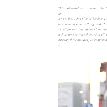
This look wasn't really meant to be. I
:p
It's not that I don't like it, becaus
bags with my mom so this gave the look
I'm all for wearing repeated items and
a short time between them. After all, 
Anyway, these pictures just happened 
B.