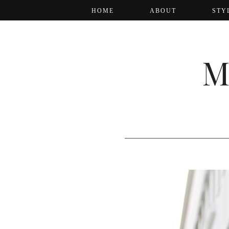
HOME
ABOUT
STY
M