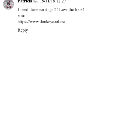
Patricia G.
15/11/16 12:27
I need these earrings!!! Love the look!
xoxo
https://www.donkeycool.es/
Reply