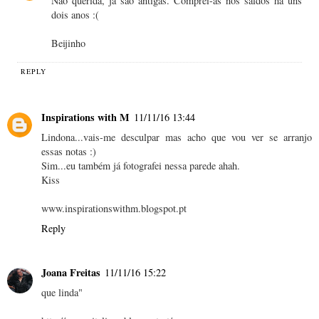
Não querida, já são antigas. Comprei-as nos saldos há uns
dois anos :(
Beijinho
REPLY
Inspirations with M
11/11/16 13:44
Lindona...vais-me desculpar mas acho que vou ver se arranjo
essas notas :)
Sim...eu também já fotografei nessa parede ahah.
Kiss
www.inspirationswithm.blogspot.pt
Reply
Joana Freitas
11/11/16 15:22
que linda"