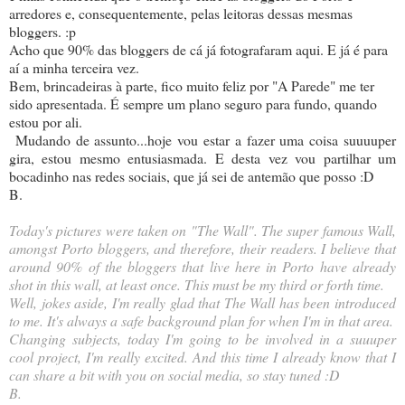
arredores e, consequentemente, pelas leitoras dessas mesmas
bloggers. :p
Acho que 90% das bloggers de cá já fotografaram aqui. E já é para
aí a minha terceira vez.
Bem, brincadeiras à parte, fico muito feliz por "A Parede" me ter
sido apresentada. É sempre um plano seguro para fundo, quando
estou por ali.
Mudando de assunto...hoje vou estar a fazer uma coisa suuuuper
gira, estou mesmo entusiasmada. E desta vez vou partilhar um
bocadinho nas redes sociais, que já sei de antemão que posso :D
B.
Today's pictures were taken on "The Wall". The super famous Wall,
amongst Porto bloggers, and therefore, their readers. I believe that
around 90% of the bloggers that live here in Porto have already
shot in this wall, at least once. This must be my third or forth time.
Well, jokes aside, I'm really glad that The Wall has been introduced
to me. It's always a safe background plan for when I'm in that area.
Changing subjects, today I'm going to be involved in a suuuper
cool project, I'm really excited. And this time I already know that I
can share a bit with you on social media, so stay tuned :D
B.