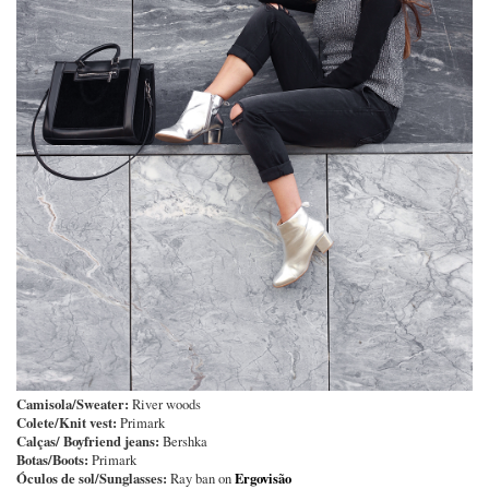
Camisola/Sweater:
River woods
Colete/Knit vest:
Primark
Calças/ Boyfriend jeans:
Bershka
Botas/Boots:
Primark
Óculos de sol/Sunglasses:
Ergovisão
Ray ban on