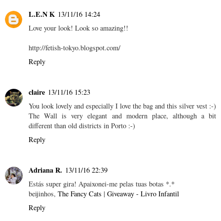
L.E.N K
13/11/16 14:24
Love your look! Look so amazing!!
http://fetish-tokyo.blogspot.com/
Reply
claire
13/11/16 15:23
You look lovely and especially I love the bag and this silver vest :-)
The Wall is very elegant and modern place, although a bit
different than old districts in Porto :-)
Reply
Adriana R.
13/11/16 22:39
Estás super gira! Apaixonei-me pelas tuas botas *.*
beijinhos,
The Fancy Cats
|
Giveaway - Livro Infantil
Reply