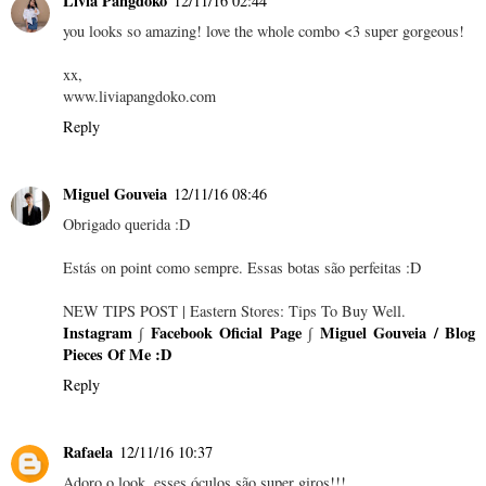
Livia Pangdoko
12/11/16 02:44
you looks so amazing! love the whole combo <3 super gorgeous!
xx,
www.liviapangdoko.com
Reply
Miguel Gouveia
12/11/16 08:46
Obrigado querida :D
Estás on point como sempre. Essas botas são perfeitas :D
NEW TIPS POST | Eastern Stores: Tips To Buy Well.
Instagram
∫
Facebook Oficial Page
∫
Miguel Gouveia / Blog
Pieces Of Me :D
Reply
Rafaela
12/11/16 10:37
Adoro o look, esses óculos são super giros!!!