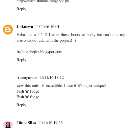
http://quase-italiana.blogspot.pt/
Reply
Unknown
11/11/16 16:01
Haha, the wall! :D I want those boots so badly but can't find my
size :/ Good luck with the project! :)
fashionabejita.blogspot.com
Reply
Anonymous
11/11/16 18:12
wow this outfit is incredible, I love it!it's super unique!
Fash 'n' fudge
Fash 'n' fudge
Reply
Tânia Silva
11/11/16 19:56