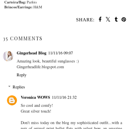
Carteira/Bag:
Parfois
Brincos/Earrings:
H&M
SHARE:
SHARE
35 COMMENTS
Gingerhead Blog
11/11/16 09:07
Amazing look, beautiful sunglasses :)
Gingerheadlife.blogspot.com
Reply
Replies
Veronica WOWS
11/11/16 21:32
So cool and comfy!
Great silver touch!
Don't miss today on the blog my sophisticated outfit...with a
pair of animal print ballet flats with velvet bow, an amazing