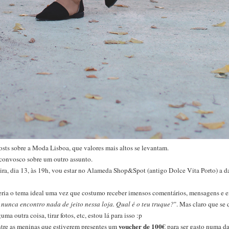
ts sobre a Moda Lisboa, que valores mais altos se levantam.
 convosco sobre um outro assunto.
eira, dia 13, às 19h, vou estar no Alameda Shop&Spot (antigo Dolce Vita Porto) a
seria o tema ideal uma vez que costumo receber imensos comentários, mensagens e 
eu nunca encontro nada de jeito nessa loja. Qual é o teu truque?
". Mas claro que se 
a outra coisa, tirar fotos, etc, estou lá para isso :p
voucher de 100€
ntre as meninas que estiverem presentes um
para ser gasto numa da