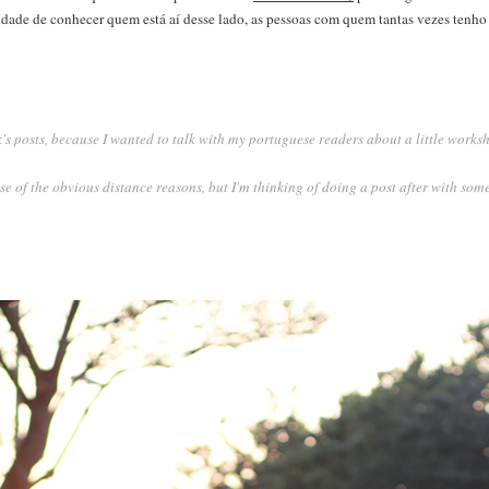
ade de conhecer quem está aí desse lado, as pessoas com quem tantas vezes tenho es
's posts, because I wanted to talk with my portuguese readers about a little works
se of the obvious distance reasons, but I'm thinking of doing a post after with some