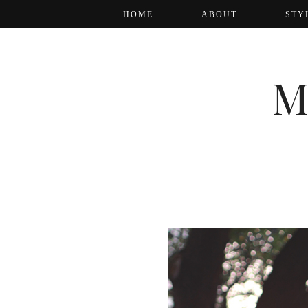
HOME
ABOUT
STY
M