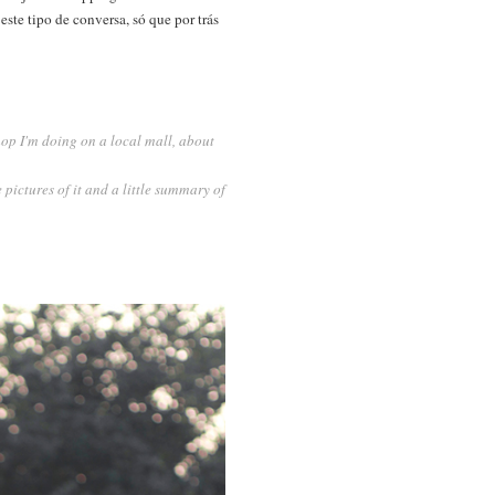
te tipo de conversa, só que por trás
hop I'm doing on a local mall, about
 pictures of it and a little summary of