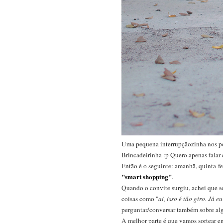
Uma pequena interrupçãozinha nos pos
Brincadeirinha :p Quero apenas falar
Então é o seguinte: amanhã, quinta-f
"smart shopping"
.
Quando o convite surgiu, achei que 
coisas como "
ai, isso é tão giro. Já 
perguntar/conversar também sobre algum
A melhor parte é que vamos sortear e