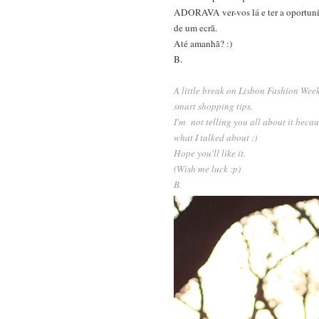
ADORAVA ver-vos lá e ter a oportunid
de um ecrã.
Até amanhã? :)
B.
A little break on Lisbon Fashion Week
smart shopping tips.
I'm not telling you all about it becau
what I talked about :)
Hope you'll like it.
(Wish me luck :p)
B.