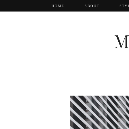
HOME
ABOUT
STY
M