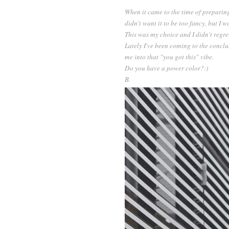
When it came to the time of preparing
didn't want it to be too fancy, but I w
This was my choice and I didn't regret i
Lately I've been coming to the conclus
me into that "you got this" vibe.
Do you have a power color?:)
B.