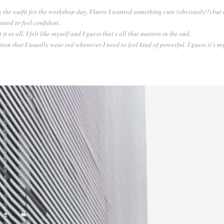
 the outfit for the workshop day, I knew I wanted something cute (obviously!!) but 
anted to feel confident.
t at all. I felt like myself and I guess that's all that matters in the end.
ion that I usually wear red whenever I need to feel kind of powerful. I guess it's m