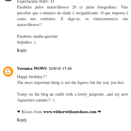
Espectacular Babi! :D
Parabéns pelos maravilhosos 26 (e pelas fotografias). Vais
perceber que o número da idade é insignificante. O que importa é
como nos sentimos. E digo-te, os vinte(eeeeeee)s são
maravilhosos!!
Parabéns minha querida!
beijinhos :)
Reply
Veronica WOWS
26/8/16 15:48
Happy birthday!!!
The most important thing is not the figures but the way you feel.
Today on the blog an outfit with a lovely jumpsuit...and my new
Aquazzura sandals!! ;)
.
www.withorwithoutshoes.com
❤ Kisses from
❤
Reply