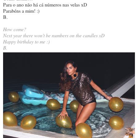
Para o ano não há cá números nas velas xD
Parabéns a mim! :)
B.
How come?
Next year there won't be numbers on the candles xD
Happy birthday to me :)
B.