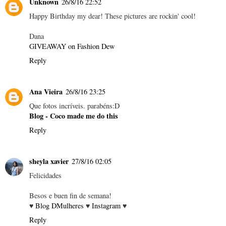
Unknown
26/8/16 22:52
Happy Birthday my dear! These pictures are rockin' cool!
Dana
GIVEAWAY on Fashion Dew
Reply
Ana Vieira
26/8/16 23:25
Que fotos incríveis. parabéns:D
Blog - Coco made me do this
Reply
sheyla xavier
27/8/16 02:05
Felicidades
Besos e buen fin de semana!
♥
Blog DMulheres
♥
Instagram
♥
Reply