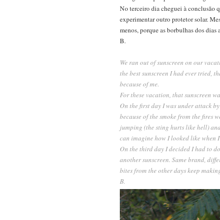
No terceiro dia cheguei à conclusão q
experimentar outro protetor solar. Mes
menos, porque as borbulhas dos dias 
B.
We ran out of sunscreen on our vacati
the best sunscreen I had ever tried, t
because of me.
For these vacation, that sunscreen was
On the first day I was under attack b
because of the smoke from the fires we
jumping (the sting hurts like hell) and
can imagine how I looked like when I 
On the third day I decided I had to d
another sunscreen. Same brand, differ
bites from the other days keep makin
B.