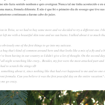
ue não fazia sentido nenhum e quis averiguar. Nunca tal me tinha acontecido e eu e
ma marca, fórmula diferente. E não é que foi o primeiro dia de sossego que tive nas 
anteriores continuam a dar-me cabo do juízo.
on in Tróia, so we had to buy some more and we decided to try a different one. I t
hat left me with a beautiful skin tone and no sun burns. I talked about it so much th
 obviously one of the first things to go into my suitcase.
y a bug that's kind of common around here and that looks like a mix of a fly and a 
've been having in our country so I didn't give a lot of thought. On the second day,
 all night scratching like crazy... Besides, my feet were the most attacked part and 
had to scratch the stings xD
o something about it, since nothing like that had ever happened to me and no one el
ent formula. Can you believe it was the first peaceful day on the entire vacation?
g me go crazy.