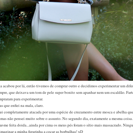
óia acabou por lá, então tivemos de comprar outro e decidimos experimentar um dife
sempre, que deixava um tom de pele super bonito sem apanhar nem um escaldão. Farte
mpraram para experimentar.
sas que enfiei na mala, claro.
fui completamente atacada por uma espécie de cruzamento entre mosca e abelha qu
 mas não pensei muito sobre o assunto. No segundo dia, exatamente a mesma coisa. P
ar-me feita doida...ainda por cima os meus pés foram o sítio mais massacrado. Nin
maginar a minha figurinha a coçar as borbulhas! xD