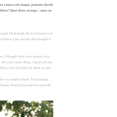
ra a única sob ataque, portanto decidi
férias? Quer dizer, sossego... mais ou
hought I had made the best found ever,
at I know a few people that bought it
bee. I thought they were going crazy
 the exact same thing. I spent all day
I have lots of tickles on them, so you
se was under attack. I tried using
 I mean, kind of peaceful because the