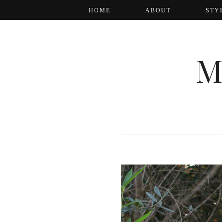
HOME
ABOUT
STY
M