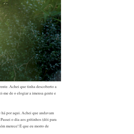
rente. Achei que tinha descoberto a
i-me de o elogiar a imensa gente e
e há por aqui. Achei que andavam
assei o dia aos gritinhos (dói para
guém merece! É que eu morro de